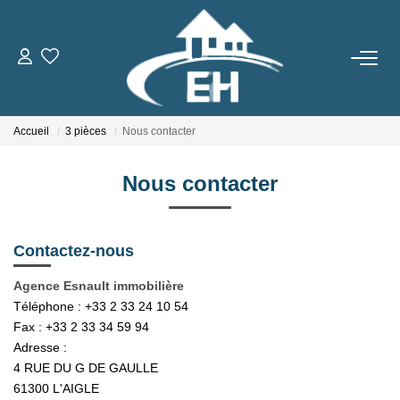
ACHETER
Accueil
3 pièces
Nous contacter
LOUER
Nous contacter
Nos Biens
Gestion Locative
Contactez-nous
ESTIMER
Agence Esnault immobilière
Téléphone :
+33 2 33 24 10 54
Fax :
+33 2 33 34 59 94
NOTRE AGENCE
Adresse :
4 RUE DU G DE GAULLE
Qui Sommes-Nous
61300
L'AIGLE