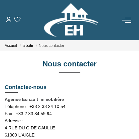
ACHETER
Accueil
à bâtir
Nous contacter
LOUER
Nous contacter
Nos Biens
Gestion Locative
Contactez-nous
ESTIMER
Agence Esnault immobilière
Téléphone :
+33 2 33 24 10 54
Fax :
+33 2 33 34 59 94
NOTRE AGENCE
Adresse :
4 RUE DU G DE GAULLE
Qui Sommes-Nous
61300
L'AIGLE