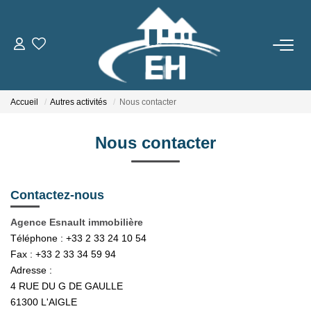
ACHETER
Accueil
Autres activités
Nous contacter
LOUER
Nous contacter
Nos Biens
Gestion Locative
Contactez-nous
ESTIMER
Agence Esnault immobilière
Téléphone :
+33 2 33 24 10 54
NOTRE AGENCE
Fax :
+33 2 33 34 59 94
Adresse :
Qui Sommes-Nous
4 RUE DU G DE GAULLE
61300
L'AIGLE
Notre Équipe