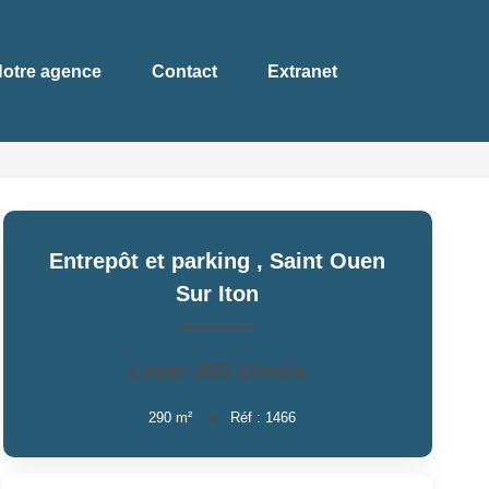
otre agence
Contact
Extranet
Entrepôt et parking
,
Saint Ouen
Sur Iton
Loyer 650 €/mois
290
m²
Réf :
1466