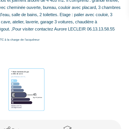
et joliment arboré de 4 403 m2. Il comprend : grande entrée,
avec cheminée ouverte, bureau, couloir avec placard, 3 chambres
'eau, salle de bains, 2 toilettes. Etage : palier avec couloir, 3
 cave, atelier, laverie, garage 3 voitures, chaudière à
égout. ,Pour visiter contactez Aurore LECLEIR 06.13.13.58.55
TC à la charge de l'acquéreur