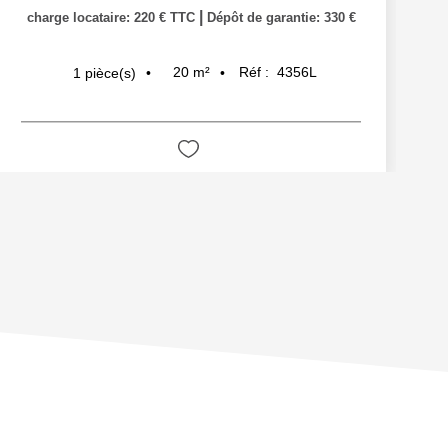
|
charge locataire: 220 € TTC
Dépôt de garantie: 330 €
20
m²
Réf :
4356L
1
pièce(s)