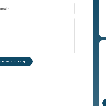
email*
nvoyer le message