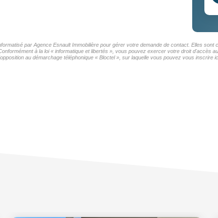
 informatisé par Agence Esnault Immobilière pour gérer votre demande de contact. Elles sont c
Conformément à la loi « informatique et libertés », vous pouvez exercer votre droit d'accès 
'opposition au démarchage téléphonique « Bloctel », sur laquelle vous pouvez vous inscrire ic