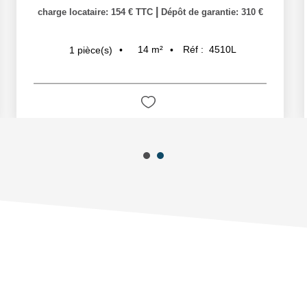
|
charge locataire: 154 € TTC
Dépôt de garantie: 310 €
14
m²
Réf :
4510L
1
pièce(s)