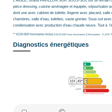
L'AIGLE, Grand PAVILLON SUR SOUS-SOL sur un terrain clos 
pièce dressing, cuisine aménagée et équipée, séjour/salon 
dont une avec cabinet de toilette, lingerie avec placard, salle d
chambres, salle d'eau, toilettes, vaste grenier. Sous-sol avec
condensation avec production d'eau chaude neuve. Tout à l'
** €226 000
honoraires inclus
|
|
€215 000
hors honoraires
Honoraires : 5.12% T
Diagnostics énergétiques