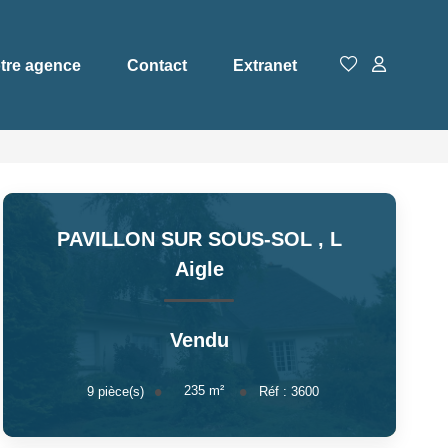
tre agence
Contact
Extranet
PAVILLON SUR SOUS-SOL
,
L
Aigle
Vendu
235
m²
9
pièce(s)
Réf :
3600