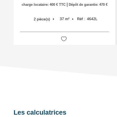
|
charge locataire: 400 € TTC
Dépôt de garantie: 470 €
37
m²
Réf :
4642L
2
pièce(s)
Les calculatrices