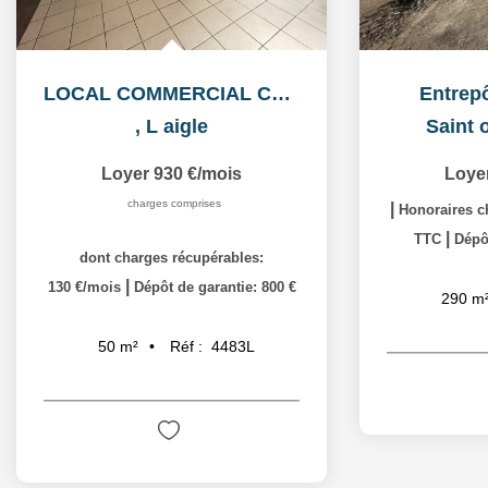
LOCAL COMMERCIAL CENTRE VILLE
Entrepô
,
L aigle
Saint 
Loyer 930 €/mois
Loye
charges comprises
|
Honoraires ch
|
TTC
Dépôt
dont charges récupérables:
|
130 €/mois
Dépôt de garantie: 800 €
290
m
Réf :
4483L
50
m²