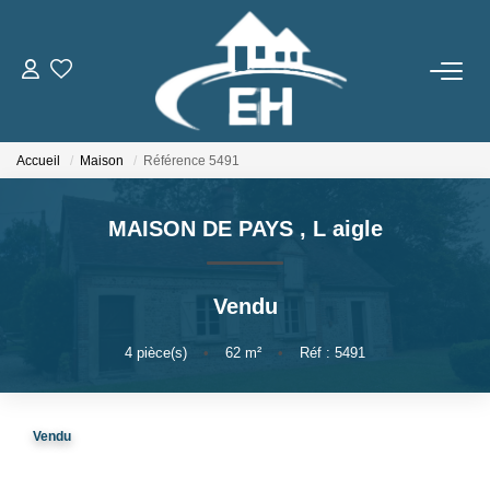
ACHETER
Accueil
Maison
Référence 5491
LOUER
MAISON DE PAYS
,
L aigle
Nos Biens
Gestion Locative
Vendu
ESTIMER
4
pièce(s)
•
62
m²
•
Réf : 5491
NOTRE AGENCE
Vendu
Qui Sommes-Nous