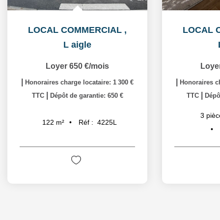
LOCAL COMMERCIAL
,
LOCAL 
L aigle
Loyer 650 €/mois
Loye
|
|
Honoraires charge locataire: 1 300 €
Honoraires ch
|
|
TTC
Dépôt de garantie: 650 €
TTC
Dépôt
3
pièc
Réf :
4225L
122
m²