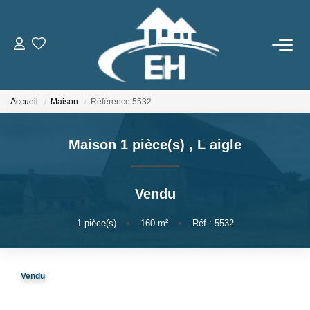
ACHETER
Accueil
Maison
Référence 5532
LOUER
Maison 1 pièce(s)
,
L aigle
Nos Biens
Gestion Locative
Vendu
ESTIMER
1
pièce(s)
•
160
m²
•
Réf : 5532
NOTRE AGENCE
Vendu
Qui Sommes-Nous