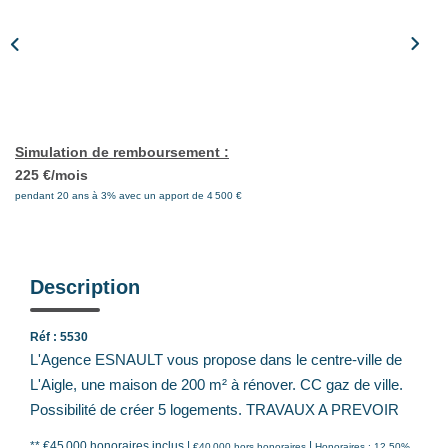
Notre Équipe
Nos Actualités
Avis Clients
CONTACT
Simulation de remboursement :
225 €/mois
pendant 20 ans à 3% avec un apport de 4 500 €
EXTRANET
Description
Réf : 5530
L'Agence ESNAULT vous propose dans le centre-ville de
L'Aigle, une maison de 200 m² à rénover. CC gaz de ville.
Possibilité de créer 5 logements. TRAVAUX A PREVOIR
** €45 000
honoraires inclus
|
|
€40 000
hors honoraires
Honoraires : 12.50%