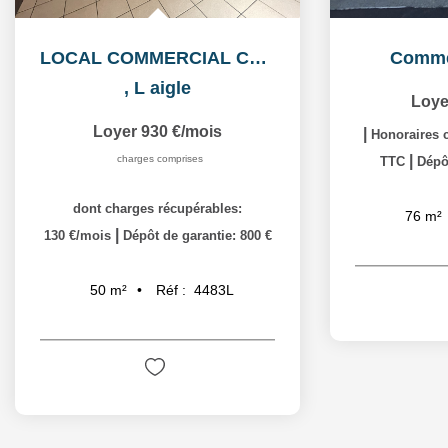
LOCAL COMMERCIAL CENTRE VILLE
Comm
,
L aigle
Loye
Loyer 930 €/mois
|
Honoraires c
|
charges comprises
TTC
Dépôt
dont charges récupérables:
76
m²
|
130 €/mois
Dépôt de garantie: 800 €
Réf :
4483L
50
m²