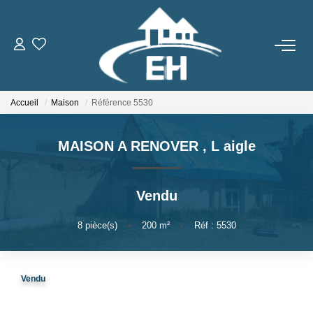
ACHETER
Accueil
Maison
Référence 5530
LOUER
MAISON A RENOVER
,
L aigle
Nos Biens
Gestion Locative
Vendu
ESTIMER
8
pièce(s)
•
200
m²
•
Réf : 5530
NOTRE AGENCE
Vendu
Qui Sommes-Nous