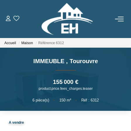
ACHETER
Accueil
Maison
Référence 6312
LOUER
IMMEUBLE
,
Tourouvre
Nos Biens
Gestion Locative
155 000 €
product.price.fees_charges.teaser
ESTIMER
6
pièce(s)
•
150
m²
•
Réf : 6312
NOTRE AGENCE
A vendre
Qui Sommes-Nous