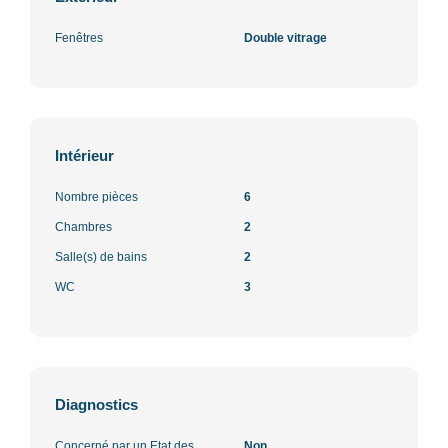
Fenêtres
Double vitrage
Intérieur
Nombre pièces
6
Chambres
2
Salle(s) de bains
2
WC
3
Diagnostics
Concerné par un Etat des
Non