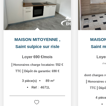
MAISON MITOYENNE
,
MAISO
Saint sulpice sur risle
Saint m
Loyer 690 €/mois
Loye
cha
|
Honoraires charge locataire: 552 €
|
TTC
Dépôt de garantie: 690 €
dont charges r
89
m²
3
pièce(s)
|
Honoraires c
Réf :
4671L
|
TTC
Dépôt
4
pièce