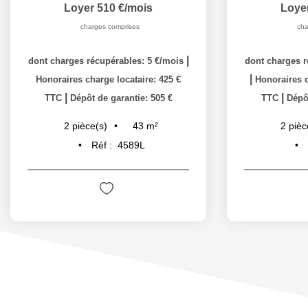
Loyer 510 €/mois
Loye
charges comprises
cha
|
dont charges récupérables: 5 €/mois
dont charges r
|
Honoraires charge locataire: 425 €
Honoraires c
|
|
TTC
Dépôt de garantie: 505 €
TTC
Dépôt
43
m²
2
pièce(s)
2
pièc
Réf :
4589L