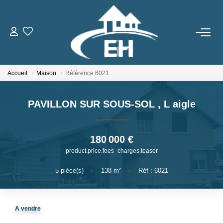
ACHETER
Accueil
Maison
Référence 6021
LOUER
PAVILLON SUR SOUS-SOL
,
L aigle
Nos Biens
Gestion Locative
180 000 €
product.price.fees_charges.teaser
ESTIMER
5
pièce(s)
•
138
m²
•
Réf : 6021
NOTRE AGENCE
A vendre
Qui Sommes-Nous