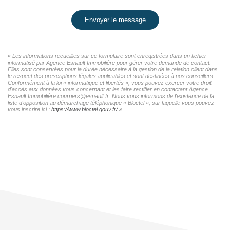
Envoyer le message
« Les informations recueillies sur ce formulaire sont enregistrées dans un fichier
informatisé par Agence Esnault Immobilière pour gérer votre demande de contact.
Elles sont conservées pour la durée nécessaire à la gestion de la relation client dans
le respect des prescriptions légales applicables et sont destinées à nos conseillers
Conformément à la loi « informatique et libertés », vous pouvez exercer votre droit
d'accès aux données vous concernant et les faire rectifier en contactant Agence
Esnault Immobilière courriers@esnault.fr. Nous vous informons de l'existence de la
liste d'opposition au démarchage téléphonique « Bloctel », sur laquelle vous pouvez
vous inscrire ici :
https://www.bloctel.gouv.fr/
»