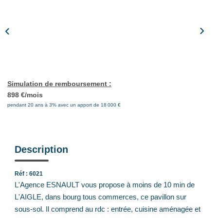
Notre Équipe
Nos Actualités
Avis Clients
CONTACT
Simulation de remboursement :
898 €/mois
EXTRANET
pendant 20 ans à 3% avec un apport de 18 000 €
Description
Réf : 6021
L'Agence ESNAULT vous propose à moins de 10 min de
L'AIGLE, dans bourg tous commerces, ce pavillon sur
sous-sol. Il comprend au rdc : entrée, cuisine aménagée et