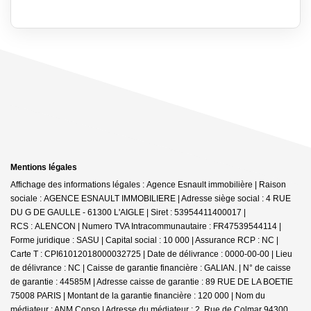
Mentions légales
Affichage des informations légales : Agence Esnault immobilière | Raison
sociale : AGENCE ESNAULT IMMOBILIERE | Adresse siège social : 4 RUE
DU G DE GAULLE - 61300 L'AIGLE | Siret : 53954411400017 |
RCS : ALENCON | Numero TVA Intracommunautaire : FR47539544114 |
Forme juridique : SASU | Capital social : 10 000 | Assurance RCP : NC |
Carte T : CPI61012018000032725 | Date de délivrance : 0000-00-00 | Lieu
de délivrance : NC | Caisse de garantie financière : GALIAN. | N° de caisse
de garantie : 44585M | Adresse caisse de garantie : 89 RUE DE LA BOETIE
75008 PARIS | Montant de la garantie financière : 120 000 | Nom du
médiateur : ANM Conso | Adresse du médiateur : 2, Rue de Colmar 94300