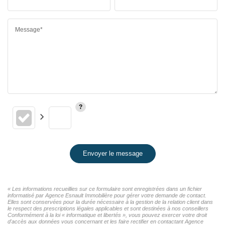
Message*
Envoyer le message
« Les informations recueillies sur ce formulaire sont enregistrées dans un fichier
informatisé par Agence Esnault Immobilière pour gérer votre demande de contact.
Elles sont conservées pour la durée nécessaire à la gestion de la relation client dans
le respect des prescriptions légales applicables et sont destinées à nos conseillers
Conformément à la loi « informatique et libertés », vous pouvez exercer votre droit
d'accès aux données vous concernant et les faire rectifier en contactant Agence