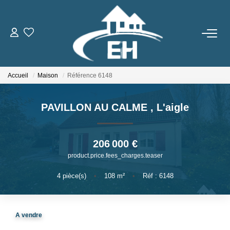
ACHETER
Accueil
Maison
Référence 6148
LOUER
PAVILLON AU CALME
,
L'aigle
Nos Biens
Gestion Locative
206 000 €
product.price.fees_charges.teaser
ESTIMER
4
pièce(s)
•
108
m²
•
Réf : 6148
NOTRE AGENCE
A vendre
Qui Sommes-Nous