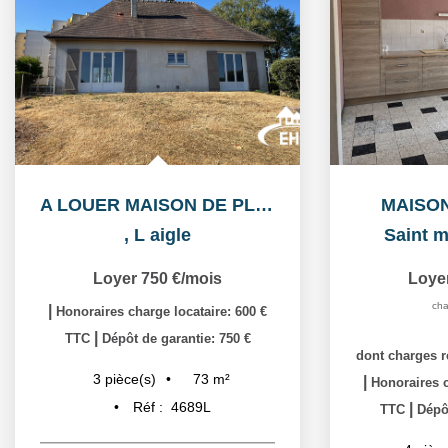
A LOUER MAISON DE PLAIN PIED
MAISO
,
L aigle
Saint m
Loyer 750 €/mois
Loye
cha
|
Honoraires charge locataire: 600 €
|
TTC
Dépôt de garantie: 750 €
dont charges r
73
m²
3
pièce(s)
|
Honoraires c
Réf :
4689L
|
TTC
Dépôt