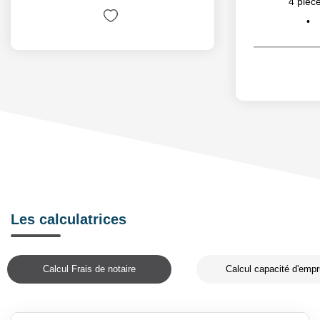
4
pièce
Les calculatrices
Calcul Frais de notaire
Calcul capacité d'empr