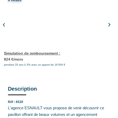
A vendre
Notre Équipe
Nos Actualités
Avis Clients
CONTACT
Simulation de remboursement :
EXTRANET
824 €/mois
pendant 20 ans à 3% avec un apport de 16 500 €
Description
Réf : 6520
L'agence ESNAULT vous propose de venir découvrir ce
pavillon offrant de beaux volumes et un agencement