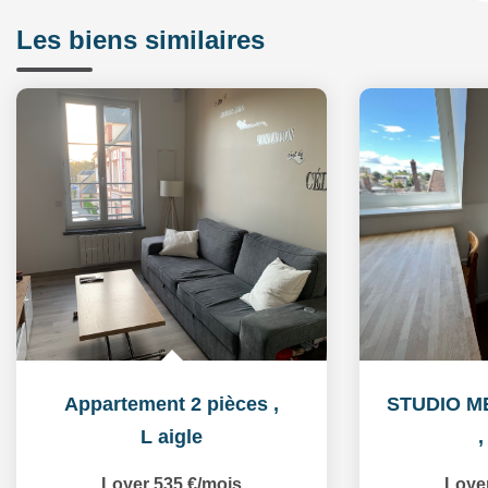
Les biens similaires
Appartement 2 pièces
,
L aigle
Loyer 535 €/mois
Loye