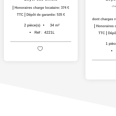
cha
|
Honoraires charge locataire: 374 €
|
TTC
Dépôt de garantie: 535 €
dont charges r
34
m²
2
pièce(s)
|
Honoraires c
Réf :
4221L
|
TTC
Dépôt
1
pièc