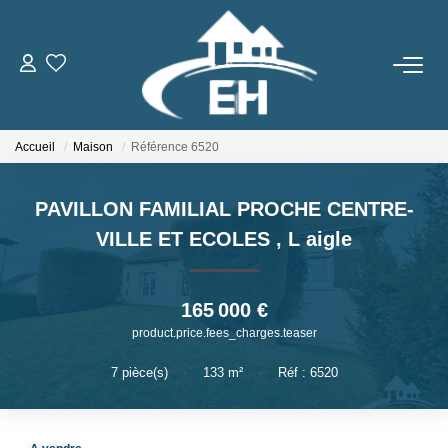
ACHETER
Accueil
Maison
Référence 6520
LOUER
PAVILLON FAMILIAL PROCHE CENTRE-
Nos Biens
VILLE ET ECOLES
,
L aigle
Gestion Locative
165 000 €
ESTIMER
product.price.fees_charges.teaser
NOTRE AGENCE
7
pièce(s)
•
133
m²
•
Réf : 6520
Qui Sommes-Nous