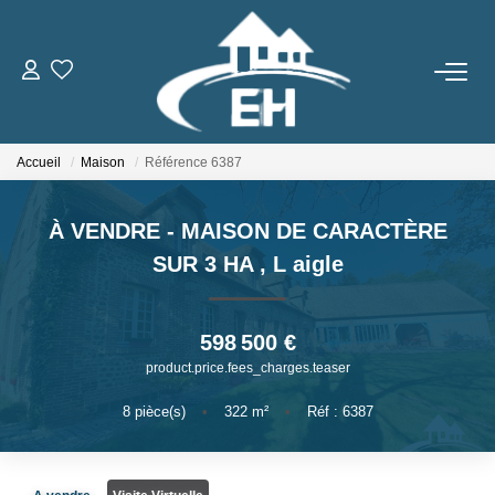
ACHETER
Accueil
Maison
Référence 6387
LOUER
À VENDRE - MAISON DE CARACTÈRE
Nos Biens
SUR 3 HA
,
L aigle
Gestion Locative
598 500 €
ESTIMER
product.price.fees_charges.teaser
NOTRE AGENCE
8
pièce(s)
•
322
m²
•
Réf : 6387
Qui Sommes-Nous