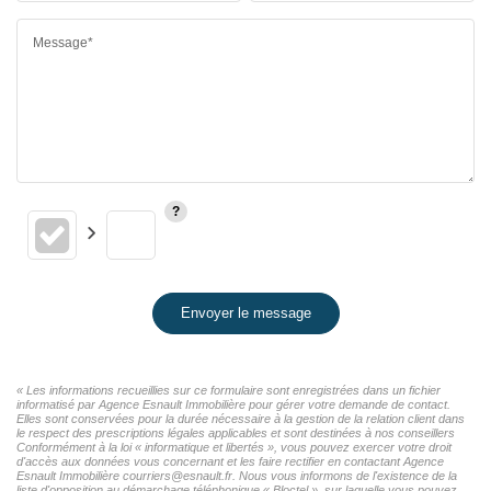
Message*
Envoyer le message
« Les informations recueillies sur ce formulaire sont enregistrées dans un fichier
informatisé par Agence Esnault Immobilière pour gérer votre demande de contact.
Elles sont conservées pour la durée nécessaire à la gestion de la relation client dans
le respect des prescriptions légales applicables et sont destinées à nos conseillers
Conformément à la loi « informatique et libertés », vous pouvez exercer votre droit
d'accès aux données vous concernant et les faire rectifier en contactant Agence
Esnault Immobilière courriers@esnault.fr. Nous vous informons de l'existence de la
liste d'opposition au démarchage téléphonique « Bloctel », sur laquelle vous pouvez