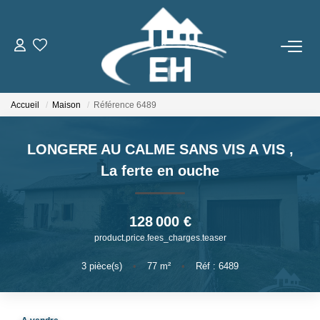
ACHETER
Accueil
Maison
Référence 6489
LOUER
LONGERE AU CALME SANS VIS A VIS
,
Nos Biens
La ferte en ouche
Gestion Locative
128 000 €
ESTIMER
product.price.fees_charges.teaser
NOTRE AGENCE
3
pièce(s)
•
77
m²
•
Réf : 6489
Qui Sommes-Nous