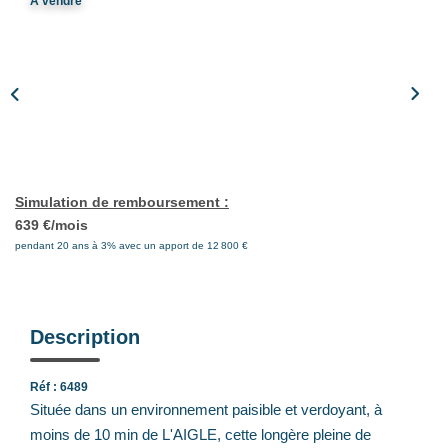
A vendre
Notre Équipe
Nos Actualités
Avis Clients
CONTACT
Simulation de remboursement :
EXTRANET
639 €/mois
pendant 20 ans à 3% avec un apport de 12 800 €
Description
Réf : 6489
Située dans un environnement paisible et verdoyant, à
moins de 10 min de L'AIGLE, cette longère pleine de