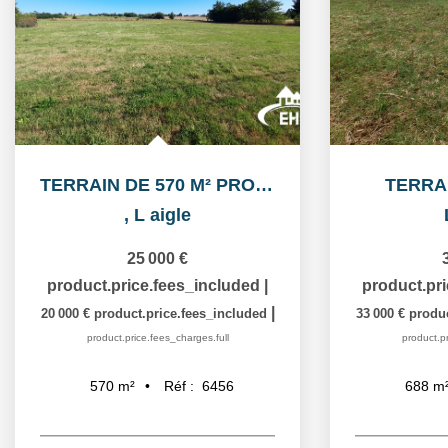
TERRAIN DE 570 M² PROCHE L'AIGLE
TERRAI
,
L aigle
25 000 €
product.price.fees_included
|
product.pr
|
20 000 €
product.price.fees_included
33 000 €
produc
product.price.fees_charges.full
product.pr
Réf :
6456
570
m²
688
m