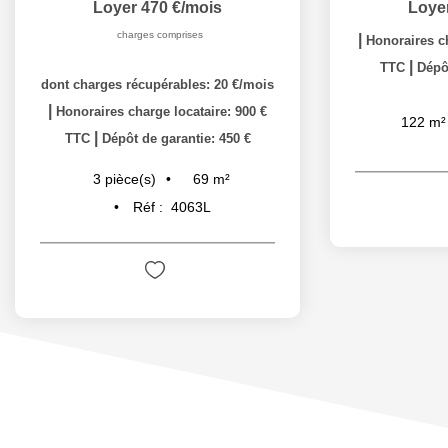
Loyer 470 €/mois
Loye
charges comprises
|
Honoraires ch
|
TTC
Dépôt
dont charges récupérables: 20 €/mois
|
Honoraires charge locataire: 900 €
122
m²
|
TTC
Dépôt de garantie: 450 €
69
m²
3
pièce(s)
Réf :
4063L