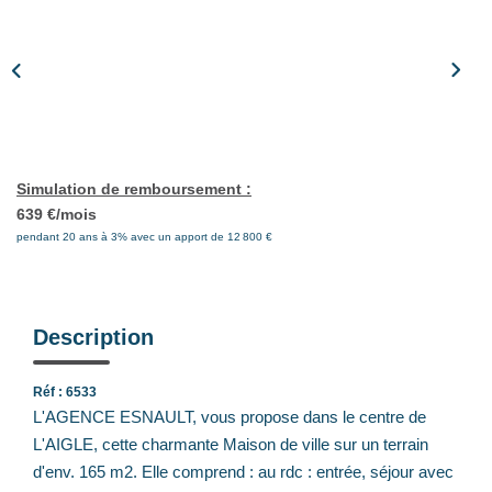
Notre Équipe
Nos Actualités
Avis Clients
CONTACT
Simulation de remboursement :
639 €/mois
EXTRANET
pendant 20 ans à 3% avec un apport de 12 800 €
Description
Réf : 6533
L'AGENCE ESNAULT, vous propose dans le centre de
L'AIGLE, cette charmante Maison de ville sur un terrain
d'env. 165 m2. Elle comprend : au rdc : entrée, séjour avec