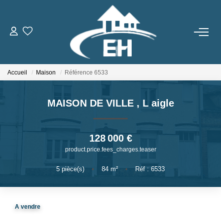
ACHETER
Accueil
Maison
Référence 6533
LOUER
MAISON DE VILLE
,
L aigle
Nos Biens
Gestion Locative
128 000 €
product.price.fees_charges.teaser
ESTIMER
5
pièce(s)
•
84
m²
•
Réf : 6533
NOTRE AGENCE
A vendre
Qui Sommes-Nous