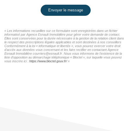
Envoyer le message
« Les informations recueillies sur ce formulaire sont enregistrées dans un fichier
informatisé par Agence Esnault Immobilière pour gérer votre demande de contact.
Elles sont conservées pour la durée nécessaire à la gestion de la relation client dans
le respect des prescriptions légales applicables et sont destinées à nos conseillers
Conformément à la loi « informatique et libertés », vous pouvez exercer votre droit
d'accès aux données vous concernant et les faire rectifier en contactant Agence
Esnault Immobilière courriers@esnault.fr. Nous vous informons de l'existence de la
liste d'opposition au démarchage téléphonique « Bloctel », sur laquelle vous pouvez
vous inscrire ici :
https://www.bloctel.gouv.fr/
»