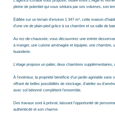
L'agence Esnault vous propose, située entre L'Aigle et Verne
pleine de potentiel qui vous séduira par ses volumes, son t
Édifiée sur un terrain d'environ 1 347 m², cette maison d'habit
d'une vie de plain-pied grâce à sa chambre et sa salle de ba
Au rez-de-chaussée, vous découvrirez une entrée desservant 
à manger, une cuisine aménagée et équipée, une chambre, u
buanderie.
L'étage propose un palier, deux chambres supplémentaires, un
À l'extérieur, la propriété bénéficie d'un jardin agréable san
offrant de belles possibilités de stockage, d'atelier ou d'
avec sol bétonné complètent l'ensemble.
Des travaux sont à prévoir, laissant l'opportunité de personn
authenticité et son charme.