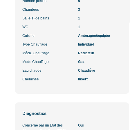
Nombre pièces
5
Chambres
3
Salle(s) de bains
1
WC
1
Cuisine
Aménagée/équipée
Type Chauffage
Individuel
Méca. Chauffage
Radiateur
Mode Chauffage
Gaz
Eau chaude
Chaudière
Cheminée
Insert
Diagnostics
Concerné par un Etat des
Oui