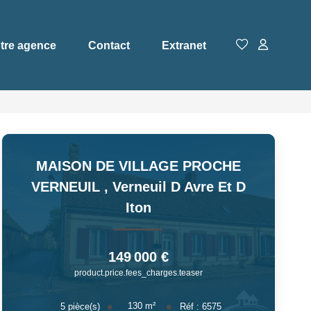
tre agence
Contact
Extranet
MAISON DE VILLAGE PROCHE
VERNEUIL
,
Verneuil D Avre Et D
Iton
149 000 €
product.price.fees_charges.teaser
130
m²
5
pièce(s)
Réf :
6575