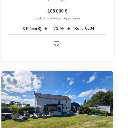
108 000 €
product.price.fees_charges.teaser
73
M²
Réf :
6604
3
Pièce(s)