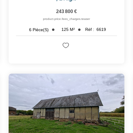
243 800 €
product.price.fees_charges.teaser
125
M²
Réf :
6619
6
Pièce(s)