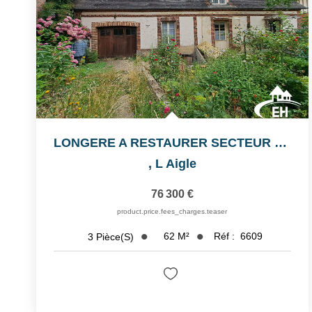
LONGERE A RESTAURER SECTEUR LA FERTE FRESNEL
,
L Aigle
76 300 €
product.price.fees_charges.teaser
62
M²
Réf :
6609
3
Pièce(s)