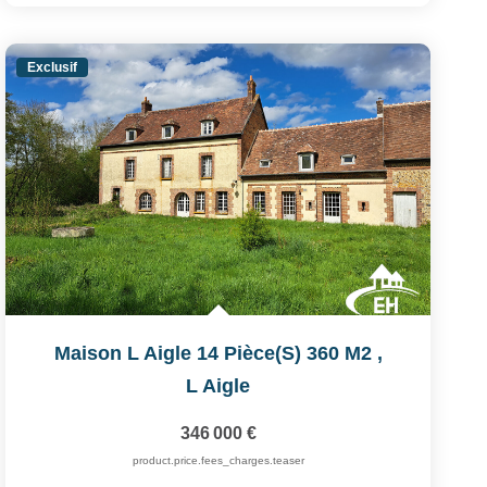
Exclusif
Maison L Aigle 14 Pièce(s) 360 M2
,
L Aigle
346 000 €
product.price.fees_charges.teaser