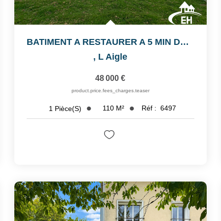
BATIMENT A RESTAURER A 5 MIN DE L'AIGLE
,
L Aigle
48 000 €
product.price.fees_charges.teaser
110
M²
Réf :
6497
1
Pièce(s)