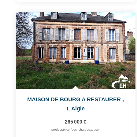
MAISON DE BOURG A RESTAURER
,
L Aigle
265 000 €
product.price.fees_charges.teaser