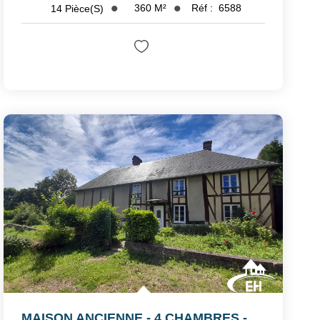
360
M²
Réf :
6588
14
Pièce(s)
MAISON ANCIENNE - 4 CHAMBRES - TERRAIN 9 630 M²