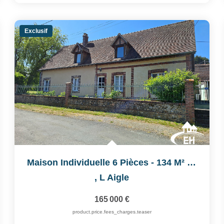
Exclusif
Maison Individuelle 6 Pièces - 134 M² - Terrain 1 020 M²
,
L Aigle
165 000 €
product.price.fees_charges.teaser