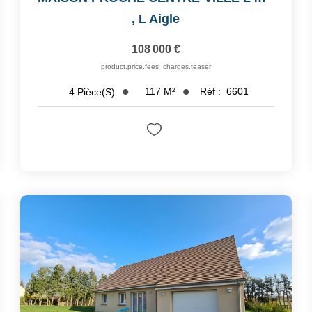
,
L Aigle
108 000 €
product.price.fees_charges.teaser
117
M²
Réf :
6601
4
Pièce(s)