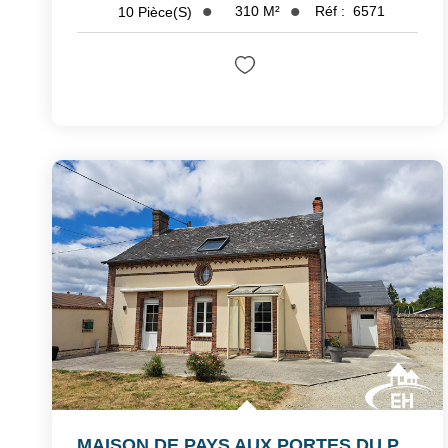
310
M²
Réf :
6571
10
Pièce(s)
MAISON DE PAYS AUX PORTES DU PERCHE