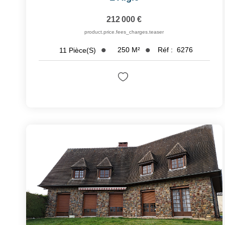
212 000 €
product.price.fees_charges.teaser
250
M²
Réf :
6276
11
Pièce(s)