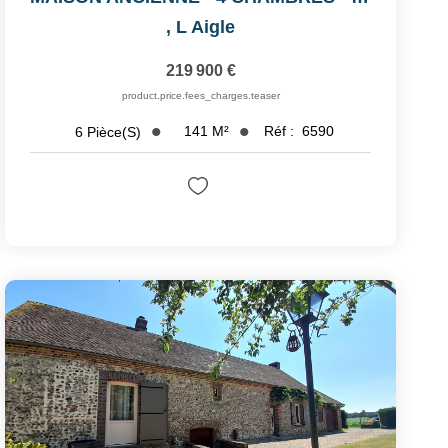
,
L Aigle
219 900 €
product.price.fees_charges.teaser
141
M²
Réf :
6590
6
Pièce(s)