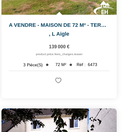
A VENDRE - MAISON DE 72 M² - TERRAIN DE 2880 M²
,
L Aigle
139 000 €
product.price.fees_charges.teaser
72
M²
Réf :
6473
3
Pièce(s)