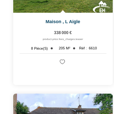
Maison
,
L Aigle
338 000 €
product.price.fees_charges.teaser
205
M²
Réf :
6610
8
Pièce(s)