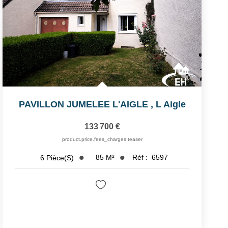
PAVILLON JUMELEE L'AIGLE
,
L Aigle
133 700 €
product.price.fees_charges.teaser
85
M²
Réf :
6597
6
Pièce(s)