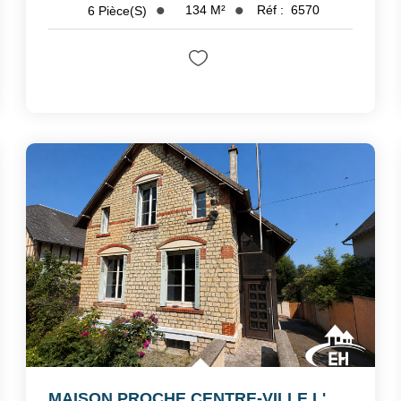
134
M²
Réf :
6570
6
Pièce(s)
MAISON PROCHE CENTRE-VILLE L'AIGLE