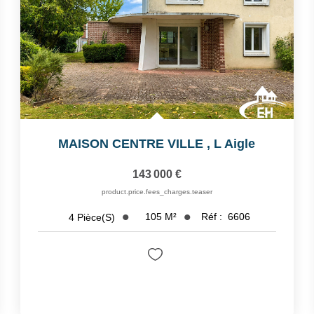
MAISON CENTRE VILLE
,
L Aigle
143 000 €
product.price.fees_charges.teaser
105
M²
Réf :
6606
4
Pièce(s)