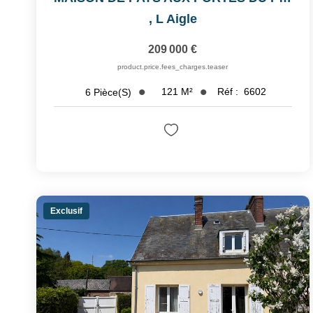
,
L Aigle
209 000 €
product.price.fees_charges.teaser
121
M²
Réf :
6602
6
Pièce(s)
Exclusif