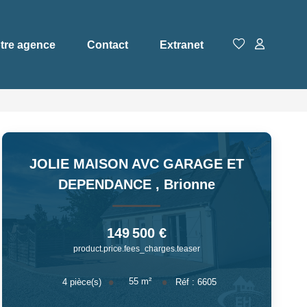
tre agence
Contact
Extranet
JOLIE MAISON AVC GARAGE ET
DEPENDANCE
,
Brionne
149 500 €
product.price.fees_charges.teaser
55
m²
4
pièce(s)
Réf :
6605