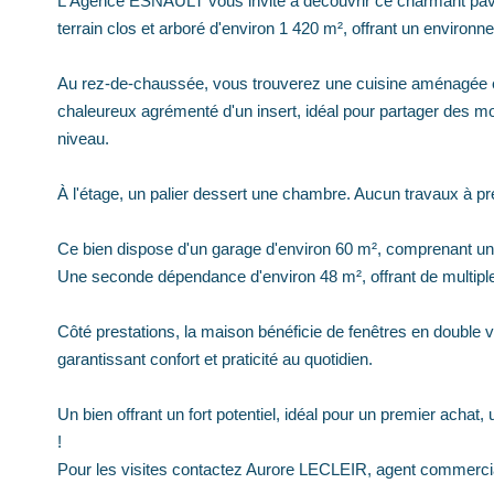
L'Agence ESNAULT vous invite à découvrir ce charmant pavill
terrain clos et arboré d'environ 1 420 m², offrant un environ
Au rez-de-chaussée, vous trouverez une cuisine aménagée et 
chaleureux agrémenté d'un insert, idéal pour partager des m
niveau.
À l'étage, un palier dessert une chambre. Aucun travaux à pré
Ce bien dispose d'un garage d'environ 60 m², comprenant un 
Une seconde dépendance d'environ 48 m², offrant de multipl
Côté prestations, la maison bénéficie de fenêtres en double vi
garantissant confort et praticité au quotidien.
Un bien offrant un fort potentiel, idéal pour un premier achat,
!
Pour les visites contactez Aurore LECLEIR, agent commerci