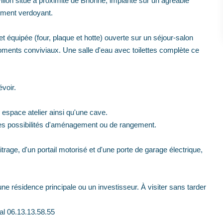
on situé à proximité de Brionne, implanté sur un agréable
nement verdoyant.
équipée (four, plaque et hotte) ouverte sur un séjour-salon
oments conviviaux. Une salle d'eau avec toilettes complète ce
voir.
espace atelier ainsi qu'une cave.
es possibilités d'aménagement ou de rangement.
trage, d'un portail motorisé et d'une porte de garage électrique,
 une résidence principale ou un investisseur. À visiter sans tarder
al 06.13.13.58.55