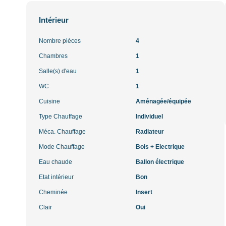
Intérieur
Nombre pièces
4
Chambres
1
Salle(s) d'eau
1
WC
1
Cuisine
Aménagée/équipée
Type Chauffage
Individuel
Méca. Chauffage
Radiateur
Mode Chauffage
Bois + Electrique
Eau chaude
Ballon électrique
Etat intérieur
Bon
Cheminée
Insert
Clair
Oui