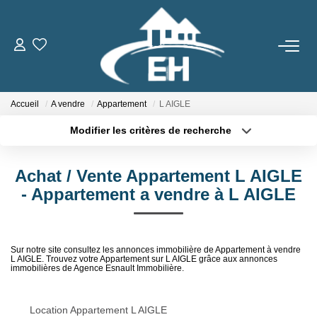
ACHETER
Accueil
A vendre
Appartement
L AIGLE
LOUER
Modifier les critères de recherche
Type de transaction
Localisation
Nos Biens
Acheter
Localisation
Gestion Locative
Achat / Vente Appartement L AIGLE
Type de bien
Sélectionnez...
Surface min
- Appartement a vendre à L AIGLE
ESTIMER
Plus de critères
Budget max
Sur notre site consultez les annonces immobilière de Appartement à vendre
L AIGLE. Trouvez votre Appartement sur L AIGLE grâce aux annonces
Créer une alerte
NOTRE AGENCE
immobilières de Agence Esnault Immobilière.
Qui Sommes-Nous
Location Appartement L AIGLE