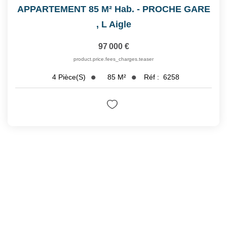
APPARTEMENT 85 M² Hab. - PROCHE GARE
,
L Aigle
97 000 €
product.price.fees_charges.teaser
85
M²
Réf :
6258
4
Pièce(s)