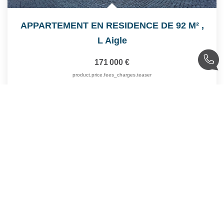
APPARTEMENT EN RESIDENCE DE 92 M²
,
L Aigle
171 000 €
product.price.fees_charges.teaser
92
M²
Réf :
6486
4
Pièce(s)