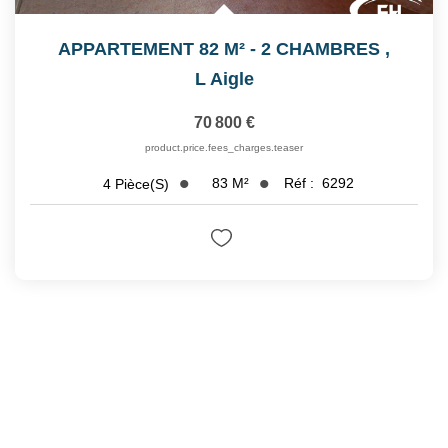
APPARTEMENT 82 M² - 2 CHAMBRES
,
L Aigle
70 800 €
product.price.fees_charges.teaser
83
M²
Réf :
6292
4
Pièce(s)