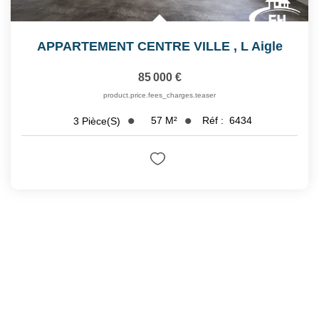
APPARTEMENT CENTRE VILLE
,
L Aigle
85 000 €
product.price.fees_charges.teaser
57
M²
Réf :
6434
3
Pièce(s)