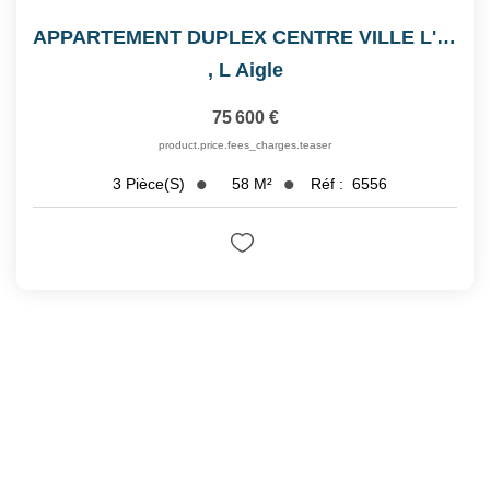
APPARTEMENT DUPLEX CENTRE VILLE L'AIGLE
,
L Aigle
75 600 €
product.price.fees_charges.teaser
58
M²
Réf :
6556
3
Pièce(s)