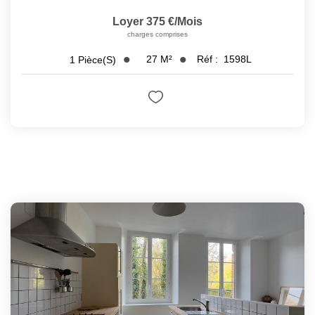
Loyer 375 €/mois
charges comprises
27
M²
Réf :
1598L
1
Pièce(s)