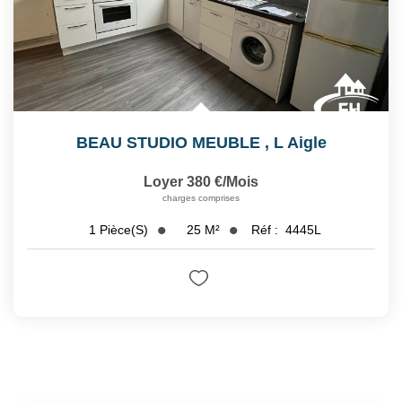
BEAU STUDIO MEUBLE
,
L Aigle
Loyer 380 €/mois
charges comprises
25
M²
Réf :
4445L
1
Pièce(s)