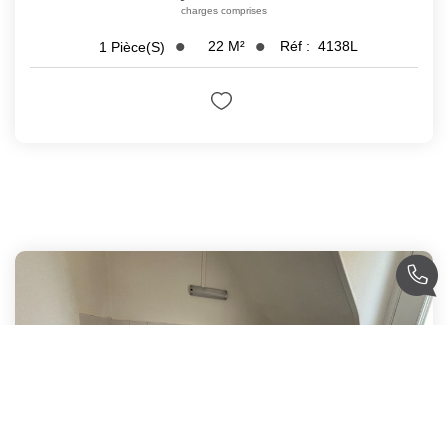
charges comprises
22
M²
Réf :
4138L
1
Pièce(s)