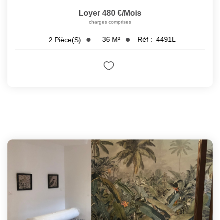
Loyer 480 €/mois
charges comprises
36
M²
Réf :
4491L
2
Pièce(s)