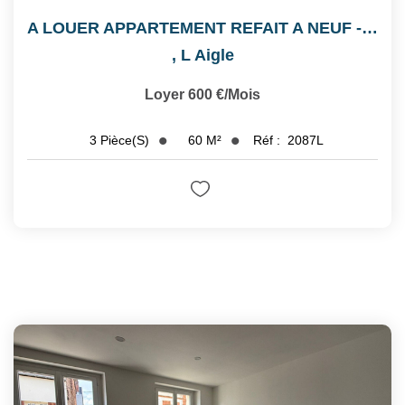
A LOUER APPARTEMENT REFAIT A NEUF - 2EME ETAGE
,
L Aigle
Loyer 600 €/mois
60
M²
Réf :
2087L
3
Pièce(s)