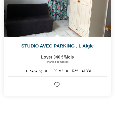
STUDIO AVEC PARKING
,
L Aigle
Loyer 340 €/mois
charges comprises
20
M²
Réf :
4133L
1
Pièce(s)