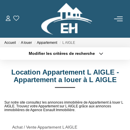
ACHETER
Accueil
A louer
Appartement
L AIGLE
LOUER
Modifier les critères de recherche
Nos Biens
Localisation
Type de transaction
Surface min
Gestion Locative
Location Appartement L AIGLE -
Type de bien
Appartement a louer à L AIGLE
Plus de critères
Budget max
ESTIMER
Créer une alerte
Sur notre site consultez les annonces immobilière de Appartement à louer L
NOTRE AGENCE
AIGLE. Trouvez votre Appartement sur L AIGLE grâce aux annonces
immobilières de Agence Esnault Immobilière.
Qui Sommes-Nous
Achat / Vente Appartement L AIGLE
Notre Équipe