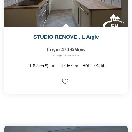
STUDIO RENOVE
,
L Aigle
Loyer 470 €/mois
charges comprises
34
M²
Réf :
4435L
1
Pièce(s)