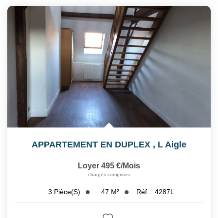
APPARTEMENT EN DUPLEX
,
L Aigle
Loyer 495 €/mois
charges comprises
47
M²
Réf :
4287L
3
Pièce(s)