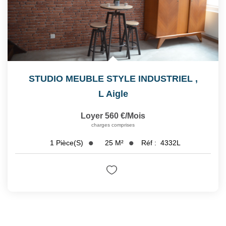
STUDIO MEUBLE STYLE INDUSTRIEL
,
L Aigle
Loyer 560 €/mois
charges comprises
25
M²
Réf :
4332L
1
Pièce(s)