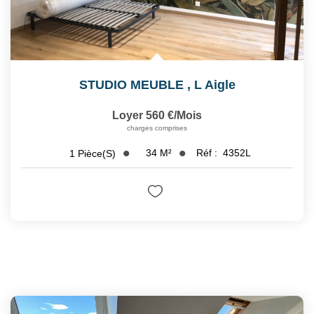
STUDIO MEUBLE
,
L Aigle
Loyer 560 €/mois
charges comprises
34
M²
Réf :
4352L
1
Pièce(s)