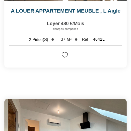
A LOUER APPARTEMENT MEUBLE
,
L Aigle
Loyer 480 €/mois
charges comprises
37
M²
Réf :
4642L
2
Pièce(s)