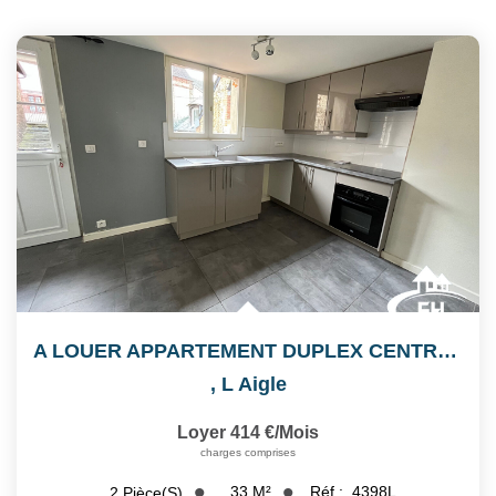
A LOUER APPARTEMENT DUPLEX CENTRE VILLE
,
L Aigle
Loyer 414 €/mois
charges comprises
33
M²
Réf :
4398L
2
Pièce(s)