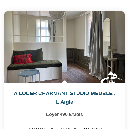
A LOUER CHARMANT STUDIO MEUBLE
,
L Aigle
Loyer 490 €/mois
23
M²
Réf :
4688L