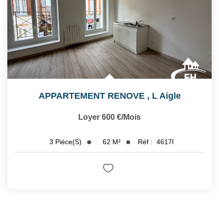
APPARTEMENT RENOVE
,
L Aigle
Loyer 600 €/mois
62
M²
Réf :
4617l
3
Pièce(s)