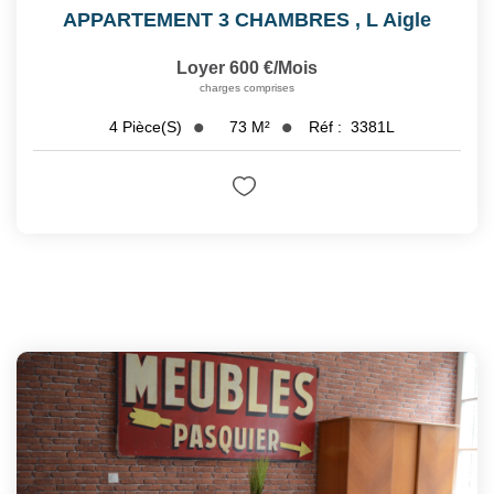
APPARTEMENT 3 CHAMBRES
,
L Aigle
Loyer 600 €/mois
charges comprises
73
M²
Réf :
3381L
4
Pièce(s)