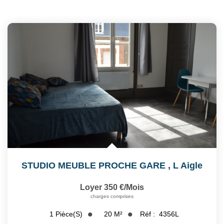
STUDIO MEUBLE PROCHE GARE
,
L Aigle
Loyer 350 €/mois
charges comprises
20
M²
Réf :
4356L
1
Pièce(s)