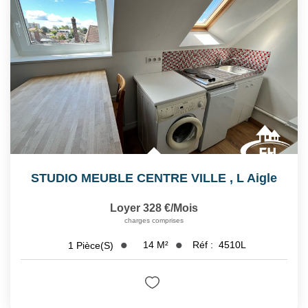
STUDIO MEUBLE CENTRE VILLE
,
L Aigle
Loyer 328 €/mois
charges comprises
14
M²
Réf :
4510L
1
Pièce(s)