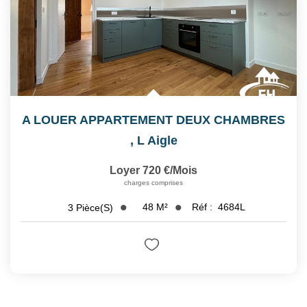
A LOUER APPARTEMENT DEUX CHAMBRES
,
L Aigle
Loyer 720 €/mois
charges comprises
48
M²
Réf :
4684L
3
Pièce(s)