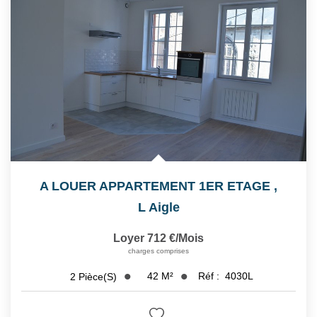
A LOUER APPARTEMENT 1ER ETAGE
,
L Aigle
Loyer 712 €/mois
charges comprises
42
M²
Réf :
4030L
2
Pièce(s)