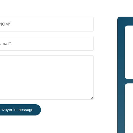
NOM*
email*
nvoyer le message