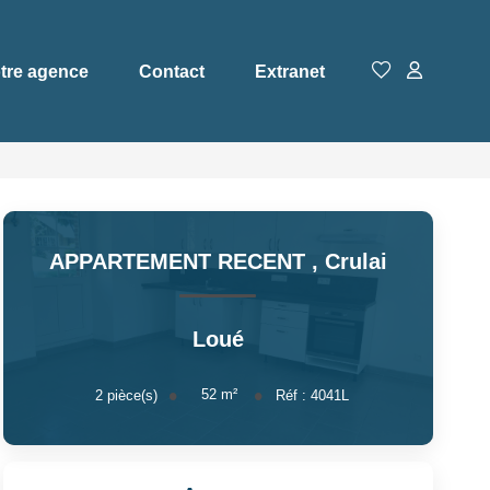
tre agence
Contact
Extranet
APPARTEMENT RECENT
,
Crulai
Loué
52
m²
2
pièce(s)
Réf :
4041L