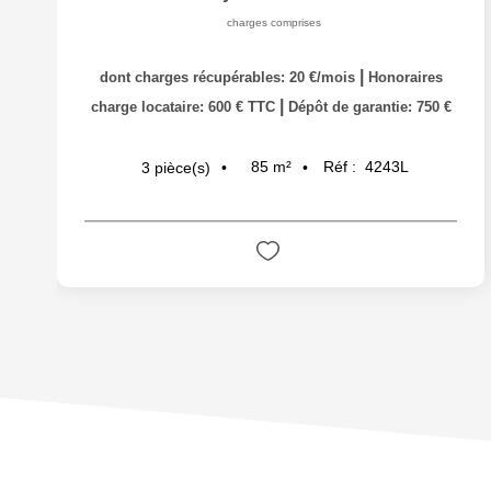
charges comprises
|
dont charges récupérables: 20 €/mois
Honoraires
|
charge locataire: 600 € TTC
Dépôt de garantie: 750 €
85
m²
Réf :
4243L
3
pièce(s)