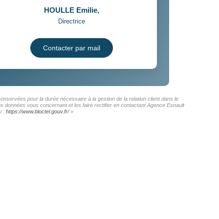
HOULLE Emilie
,
Directrice
Contacter par mail
onservées pour la durée nécessaire à la gestion de la relation client dans le
aux données vous concernant et les faire rectifier en contactant Agence Esnault
i :
https://www.bloctel.gouv.fr/
»