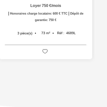
Loyer 750 €/mois
|
|
Honoraires charge locataire: 600 € TTC
Dépôt de
garantie: 750 €
73
m²
Réf :
4689L
3
pièce(s)