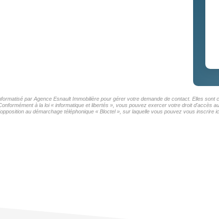
 informatisé par Agence Esnault Immobilière pour gérer votre demande de contact. Elles sont c
Conformément à la loi « informatique et libertés », vous pouvez exercer votre droit d'accès 
'opposition au démarchage téléphonique « Bloctel », sur laquelle vous pouvez vous inscrire ic