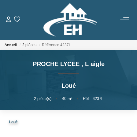
ACHETER
Accueil
2 pièces
Référence 4237L
LOUER
PROCHE LYCEE
,
L aigle
Nos Biens
Gestion Locative
Loué
ESTIMER
2
pièce(s)
•
40
m²
•
Réf : 4237L
NOTRE AGENCE
Loué
Qui Sommes-Nous