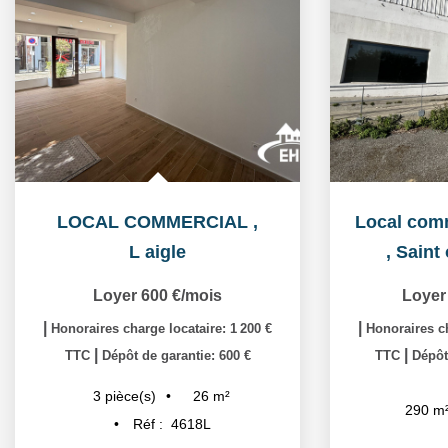
LOCAL COMMERCIAL
,
L aigle
,
Saint 
Loyer 600 €/mois
Loyer
|
|
Honoraires charge locataire: 1 200 €
Honoraires ch
|
|
TTC
Dépôt de garantie: 600 €
TTC
Dépôt
26
m²
3
pièce(s)
290
m
Réf :
4618L