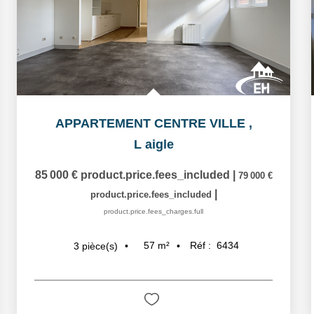
APPARTEMENT CENTRE VILLE
,
L aigle
85 000 €
product.price.fees_included
|
79 000 €
|
product.price.fees_included
product.price.fees_charges.full
57
m²
Réf :
6434
3
pièce(s)