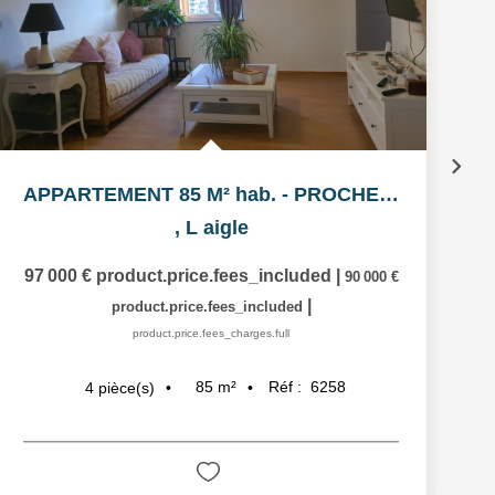
APPARTEMENT 85 M² hab. - PROCHE GARE
,
L aigle
97 000 €
product.price.fees_included
|
90 000 €
|
product.price.fees_included
product.price.fees_charges.full
85
m²
Réf :
6258
4
pièce(s)