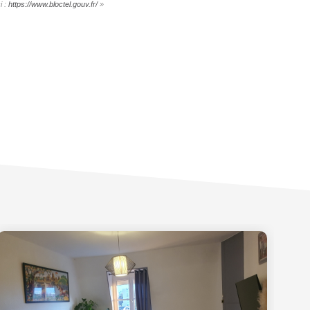
i :
https://www.bloctel.gouv.fr/
»