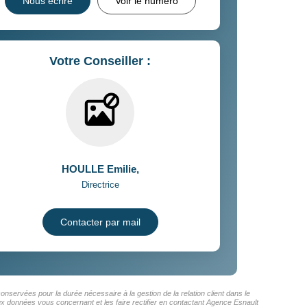
Nous écrire
Voir le numéro
Votre Conseiller :
HOULLE Emilie
,
Directrice
Contacter par mail
onservées pour la durée nécessaire à la gestion de la relation client dans le
aux données vous concernant et les faire rectifier en contactant Agence Esnault