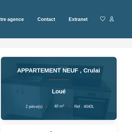
tre agence
Contact
Extranet
APPARTEMENT NEUF
,
Crulai
Loué
40
m²
2
pièce(s)
Réf :
4040L