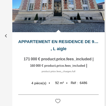
APPARTEMENT EN RESIDENCE DE 92 M²
,
L aigle
171 000 €
product.price.fees_included
|
|
160 000 €
product.price.fees_included
product.price.fees_charges.full
92
m²
Réf :
6486
4
pièce(s)