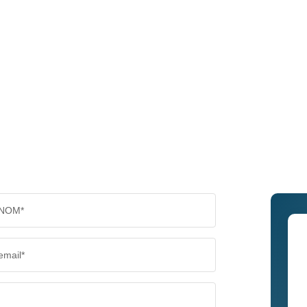
NOM*
email*