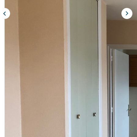
Nos Actualités
Avis Clients
CONTACT
EXTRANET
Description
Réf : 4475L
CENTRE VILLE - Appartement de 38 m² situé au troisième
étage d'un immeuble comprenant entrée, séjour, cuisine,
chambre et salle de bains avec WC. Cave. LIBRE.
Nos honoraires
Nous contacter