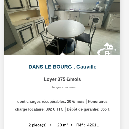
DANS LE BOURG
,
Gauville
Loyer 375 €/mois
charges comprises
|
dont charges récupérables: 20 €/mois
Honoraires
|
charge locataire: 302 € TTC
Dépôt de garantie: 355 €
29
m²
Réf :
4261L
2
pièce(s)