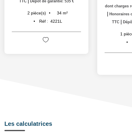
|
TTC
Dépôt de garantie: 535 €
dont charges r
34
m²
2
pièce(s)
|
Honoraires c
Réf :
4221L
|
TTC
Dépôt
1
pièc
Les calculatrices