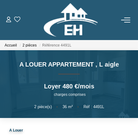
ACHETER
Accueil
2 pièces
Référence 4491L
LOUER
A LOUER APPARTEMENT
,
L aigle
Nos Biens
Gestion Locative
Loyer 480 €/mois
charges comprises
ESTIMER
2
pièce(s)
•
36
m²
•
Réf : 4491L
NOTRE AGENCE
Qui Sommes-Nous
A Louer