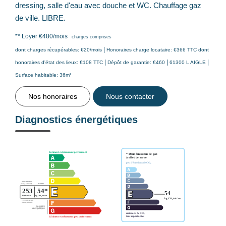
dressing, salle d'eau avec douche et WC. Chauffage gaz
de ville. LIBRE.
**
Loyer €480/mois
charges comprises
|
dont charges récupérables: €20/mois
Honoraires charge locataire: €366 TTC
dont
|
|
|
honoraires d'état des lieux: €108 TTC
Dépôt de garantie: €460
61300 L AIGLE
Surface habitable: 36m²
Nos honoraires
Nous contacter
Diagnostics énergétiques