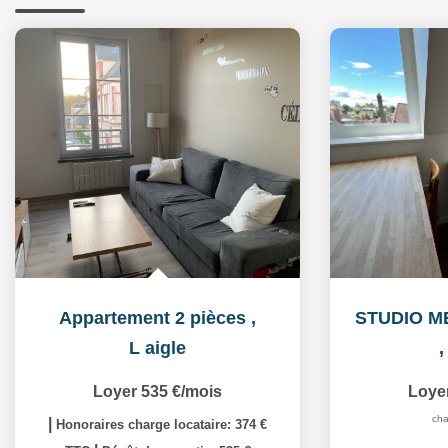
Appartement 2 pièces
,
L aigle
Loyer 535 €/mois
Loye
cha
|
Honoraires charge locataire: 374 €