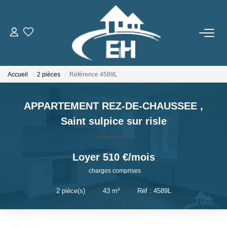
ACHETER
Accueil
2 pièces
Référence 4589L
LOUER
APPARTEMENT REZ-DE-CHAUSSEE
,
Nos Biens
Saint sulpice sur risle
Gestion Locative
Loyer 510 €/mois
ESTIMER
charges comprises
NOTRE AGENCE
2
pièce(s)
•
43
m²
•
Réf : 4589L
Qui Sommes-Nous