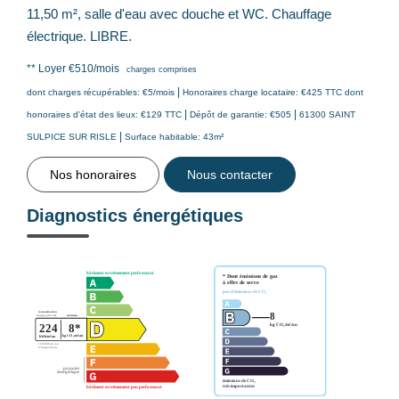
11,50 m², salle d'eau avec douche et WC. Chauffage
électrique. LIBRE.
**
Loyer €510/mois
charges comprises
|
dont charges récupérables: €5/mois
Honoraires charge locataire: €425 TTC
dont
|
|
honoraires d'état des lieux: €129 TTC
Dépôt de garantie: €505
61300 SAINT
|
SULPICE SUR RISLE
Surface habitable: 43m²
Nos honoraires
Nous contacter
Diagnostics énergétiques