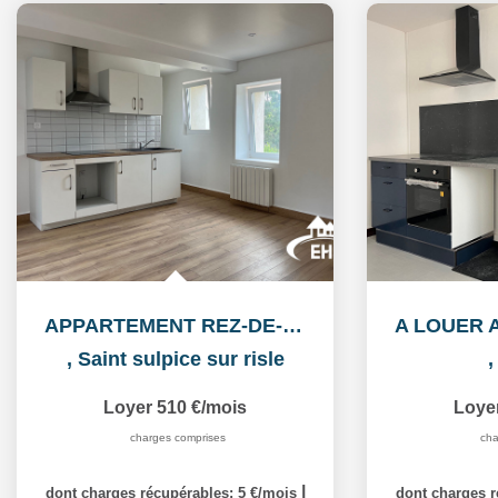
APPARTEMENT REZ-DE-CHAUSSEE
,
Saint sulpice sur risle
Loyer 510 €/mois
Loye
charges comprises
cha
|
dont charges récupérables: 5 €/mois
dont charges r