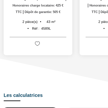
|
Honoraires charge locataire: 425 €
Honoraires c
|
|
TTC
Dépôt de garantie: 505 €
TTC
Dépôt
43
m²
2
pièce(s)
2
pièc
Réf :
4589L
Les calculatrices