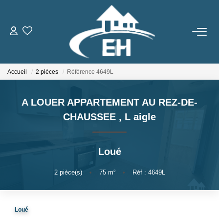
ACHETER
Accueil
2 pièces
Référence 4649L
LOUER
A LOUER APPARTEMENT AU REZ-DE-
Nos Biens
CHAUSSEE
,
L aigle
Gestion Locative
Loué
ESTIMER
2
pièce(s)
•
75
m²
•
Réf : 4649L
NOTRE AGENCE
Qui Sommes-Nous
Loué