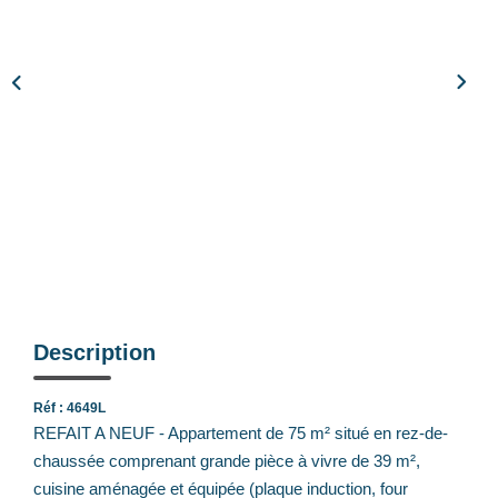
Notre Équipe
Nos Actualités
Avis Clients
CONTACT
EXTRANET
Description
Réf : 4649L
REFAIT A NEUF - Appartement de 75 m² situé en rez-de-
chaussée comprenant grande pièce à vivre de 39 m²,
cuisine aménagée et équipée (plaque induction, four