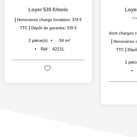
Loyer 535 €/mois
Loye
cha
|
Honoraires charge locataire: 374 €
|
TTC
Dépôt de garantie: 535 €
dont charges r
34
m²
2
pièce(s)
|
Honoraires c
Réf :
4221L
|
TTC
Dépôt
1
pièc