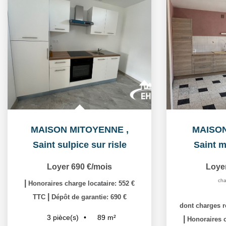
MAISON MITOYENNE
,
MAISO
Saint sulpice sur risle
Saint m
Loyer 690 €/mois
Loye
cha
|
Honoraires charge locataire: 552 €
|
TTC
Dépôt de garantie: 690 €
dont charges r
89
m²
3
pièce(s)
|
Honoraires c