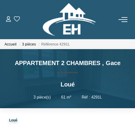
ACHETER
Accueil
3 pièces
Référence 4291L
LOUER
APPARTEMENT 2 CHAMBRES
,
Gace
Nos Biens
Gestion Locative
Loué
ESTIMER
3
pièce(s)
•
61
m²
•
Réf : 4291L
NOTRE AGENCE
Loué
Qui Sommes-Nous