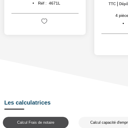
Réf :
4671L
|
TTC
Dépôt
4
pièce
Les calculatrices
Calcul Frais de notaire
Calcul capacité d'empr