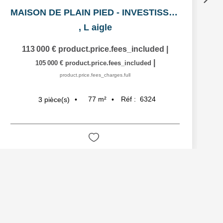
MAISON DE PLAIN PIED - INVESTISSEMENT LOCATIF
,
L aigle
113 000 €
product.price.fees_included
|
|
105 000 €
product.price.fees_included
product.price.fees_charges.full
77
m²
Réf :
6324
3
pièce(s)