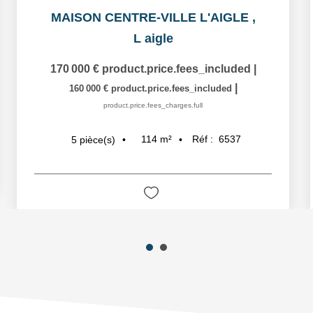
MAISON CENTRE-VILLE L'AIGLE
,
L aigle
170 000 €
product.price.fees_included
|
|
160 000 €
product.price.fees_included
product.price.fees_charges.full
114
m²
Réf :
6537
5
pièce(s)