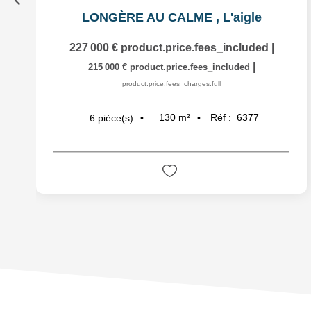
LONGÈRE AU CALME
,
L'aigle
227 000 €
product.price.fees_included
|
|
215 000 €
product.price.fees_included
product.price.fees_charges.full
130
m²
Réf :
6377
6
pièce(s)