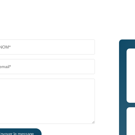
NOM*
email*
nvoyer le message