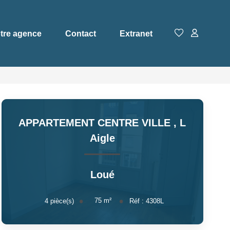
tre agence
Contact
Extranet
APPARTEMENT CENTRE VILLE
,
L
Aigle
Loué
75
m²
4
pièce(s)
Réf :
4308L