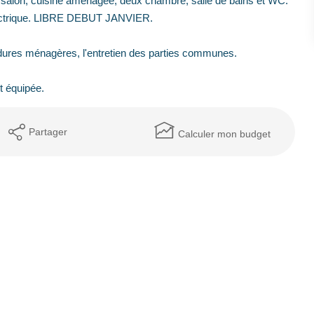
alon, cuisine aménagée, deux chambre, salle de bains et WC.
électrique. LIBRE DEBUT JANVIER.
rdures ménagères, l'entretien des parties communes.
t équipée.
Partager
Calculer mon budget