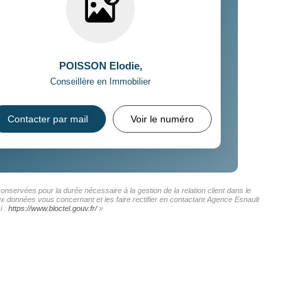
POISSON Elodie
,
Conseillère en Immobilier
Contacter par mail
Voir le numéro
onservées pour la durée nécessaire à la gestion de la relation client dans le
aux données vous concernant et les faire rectifier en contactant Agence Esnault
i :
https://www.bloctel.gouv.fr/
»