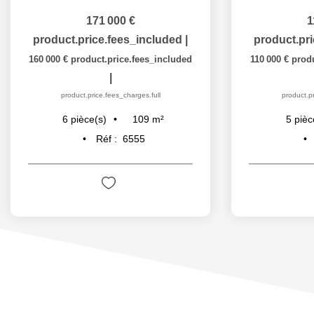
171 000 €
1
product.price.fees_included
|
product.pr
160 000 €
product.price.fees_included
110 000 €
produ
|
product.price.fees_charges.full
product.pr
109
m²
6
pièce(s)
5
pièc
Réf :
6555