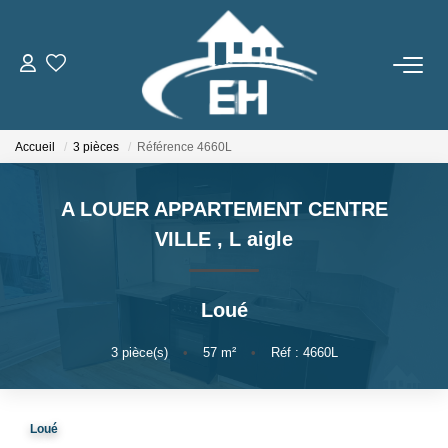
ACHETER
Accueil
3 pièces
Référence 4660L
LOUER
A LOUER APPARTEMENT CENTRE
Nos Biens
VILLE
,
L aigle
Gestion Locative
Loué
ESTIMER
3
pièce(s)
•
57
m²
•
Réf : 4660L
NOTRE AGENCE
Qui Sommes-Nous
Loué