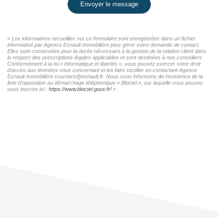
Envoyer le message
« Les informations recueillies sur ce formulaire sont enregistrées dans un fichier
informatisé par Agence Esnault Immobilière pour gérer votre demande de contact.
Elles sont conservées pour la durée nécessaire à la gestion de la relation client dans
le respect des prescriptions légales applicables et sont destinées à nos conseillers
Conformément à la loi « informatique et libertés », vous pouvez exercer votre droit
d'accès aux données vous concernant et les faire rectifier en contactant Agence
Esnault Immobilière courriers@esnault.fr. Nous vous informons de l'existence de la
liste d'opposition au démarchage téléphonique « Bloctel », sur laquelle vous pouvez
vous inscrire ici :
https://www.bloctel.gouv.fr/
»