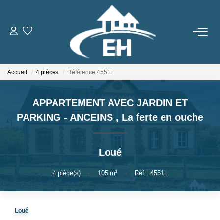
ACHETER
Accueil
4 pièces
Référence 4551L
LOUER
APPARTEMENT AVEC JARDIN ET
Nos Biens
PARKING - ANCEINS
,
La ferte en ouche
Gestion Locative
Loué
ESTIMER
4
pièce(s)
•
105
m²
•
Réf : 4551L
NOTRE AGENCE
Qui Sommes-Nous
Loué