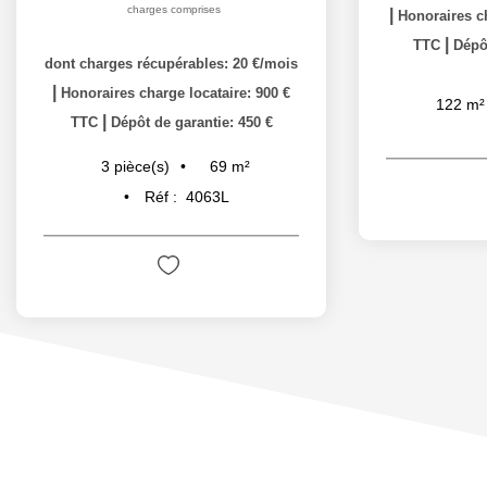
charges comprises
|
Honoraires ch
|
TTC
Dépôt
dont charges récupérables: 20 €/mois
|
Honoraires charge locataire: 900 €
122
m²
|
TTC
Dépôt de garantie: 450 €
69
m²
3
pièce(s)
Réf :
4063L