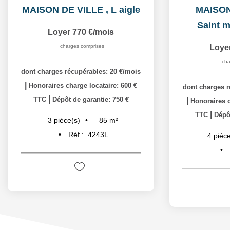
MAISON DE VILLE
,
L aigle
MAISO
Saint m
Loyer 770 €/mois
charges comprises
Loye
cha
dont charges récupérables: 20 €/mois
|
Honoraires charge locataire: 600 €
dont charges r
|
TTC
Dépôt de garantie: 750 €
|
Honoraires c
|
TTC
Dépôt
85
m²
3
pièce(s)
Réf :
4243L
4
pièce