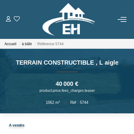
ACHETER
Accueil
à bâtir
Référence 5744
LOUER
TERRAIN CONSTRUCTIBLE
,
L aigle
Nos Biens
Gestion Locative
40 000 €
product.price.fees_charges.teaser
ESTIMER
1062
m²
•
Réf : 5744
NOTRE AGENCE
A vendre
Qui Sommes-Nous