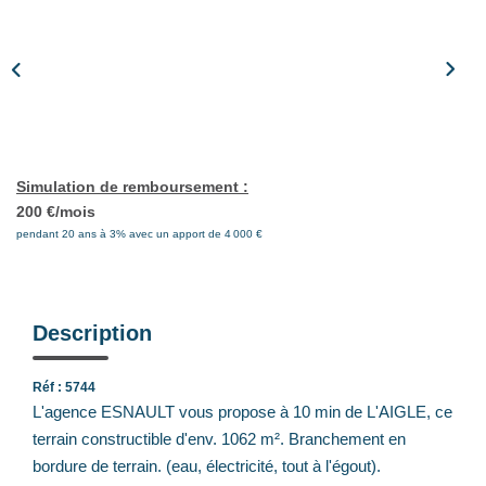
Notre Équipe
Nos Actualités
Avis Clients
CONTACT
Simulation de remboursement :
200 €/mois
EXTRANET
pendant 20 ans à 3% avec un apport de 4 000 €
Description
Réf : 5744
L'agence ESNAULT vous propose à 10 min de L'AIGLE, ce
terrain constructible d'env. 1062 m². Branchement en
bordure de terrain. (eau, électricité, tout à l'égout).