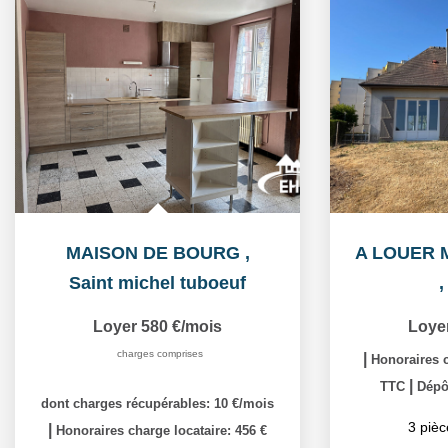
MAISON DE BOURG
,
Saint michel tuboeuf
Loyer 580 €/mois
Loye
charges comprises
|
Honoraires c
|
TTC
Dépôt
dont charges récupérables: 10 €/mois
3
pièc
|
Honoraires charge locataire: 456 €