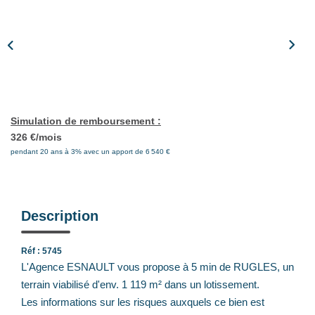
Notre Équipe
Nos Actualités
Avis Clients
CONTACT
Simulation de remboursement :
326 €/mois
EXTRANET
pendant 20 ans à 3% avec un apport de 6 540 €
Description
Réf : 5745
L'Agence ESNAULT vous propose à 5 min de RUGLES, un
terrain viabilisé d'env. 1 119 m² dans un lotissement.
Les informations sur les risques auxquels ce bien est