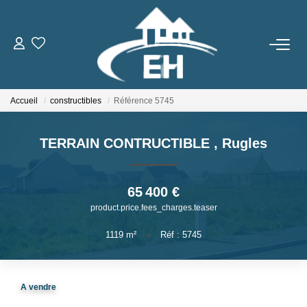
ACHETER
Accueil
constructibles
Référence 5745
LOUER
TERRAIN CONTRUCTIBLE
,
Rugles
Nos Biens
Gestion Locative
65 400 €
product.price.fees_charges.teaser
ESTIMER
1119
m²
•
Réf : 5745
NOTRE AGENCE
A vendre
Qui Sommes-Nous