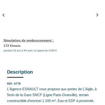
Notre Équipe
Nos Actualités
Avis Clients
CONTACT
Simulation de remboursement :
172 €/mois
EXTRANET
pendant 20 ans à 3% avec un apport de 3 450 €
Description
Réf : 5779
L'Agence ESNAULT vous propose aux portes de L'Aigle, à
5min de la Gare SNCF (Ligne Paris-Granville), terrain
constructible d'environ 1 100 m². Eau et EDF à proximité.