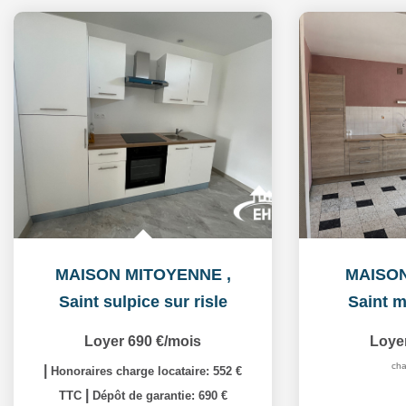
MAISON MITOYENNE
,
MAISO
Saint sulpice sur risle
Saint m
Loyer 690 €/mois
Loye
cha
|
Honoraires charge locataire: 552 €
|
TTC
Dépôt de garantie: 690 €