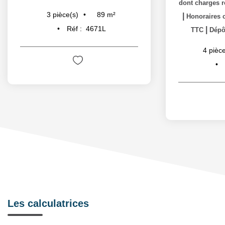
dont charges r
89
m²
3
pièce(s)
|
Honoraires c
Réf :
4671L
|
TTC
Dépôt
4
pièce
Les calculatrices