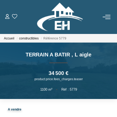
ACHETER
Accueil
constructibles
Référence 5779
LOUER
TERRAIN A BATIR
,
L aigle
Nos Biens
Gestion Locative
34 500 €
product.price.fees_charges.teaser
ESTIMER
1100
m²
•
Réf : 5779
NOTRE AGENCE
A vendre
Qui Sommes-Nous