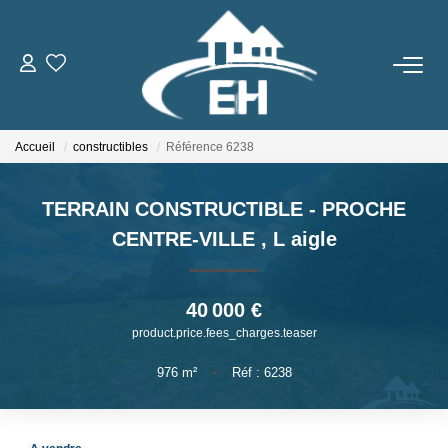
ACHETER
Accueil
constructibles
Référence 6238
LOUER
TERRAIN CONSTRUCTIBLE - PROCHE
Nos Biens
CENTRE-VILLE
,
L aigle
Gestion Locative
40 000 €
ESTIMER
product.price.fees_charges.teaser
NOTRE AGENCE
976
m²
•
Réf : 6238
Qui Sommes-Nous