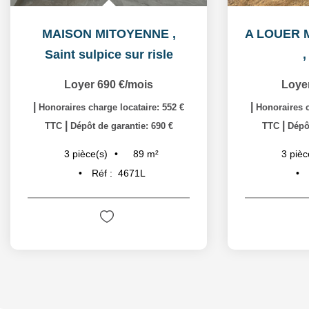
MAISON MITOYENNE
,
Saint sulpice sur risle
Loyer 690 €/mois
Loye
|
|
Honoraires charge locataire: 552 €
Honoraires c
|
|
TTC
Dépôt de garantie: 690 €
TTC
Dépôt
89
m²
3
pièce(s)
3
pièc
Réf :
4671L