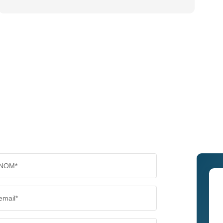
NOM*
email*