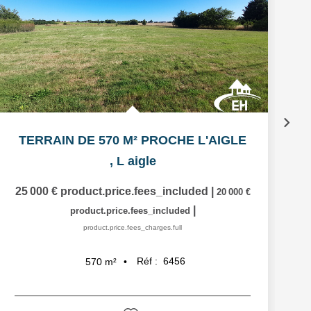
TERRAIN DE 570 M² PROCHE L'AIGLE
,
L aigle
25 000 €
product.price.fees_included
|
20 000 €
|
product.price.fees_included
product.price.fees_charges.full
Réf :
6456
570
m²