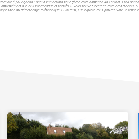
 informatisé par Agence Esnault Immobilière pour gérer votre demande de contact. Elles sont c
Conformément à la loi « informatique et libertés », vous pouvez exercer votre droit d'accès 
'opposition au démarchage téléphonique « Bloctel », sur laquelle vous pouvez vous inscrire ic