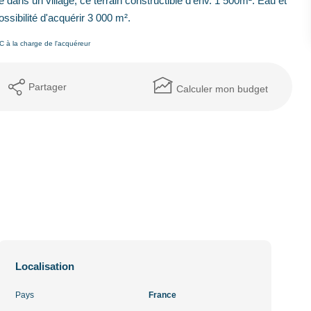
ns un village, ce terrain constructible d'env. 1 500m². Eau et
ossibilité d'acquérir 3 000 m².
 à la charge de l'acquéreur
Partager
Calculer mon budget
Localisation
Pays
France