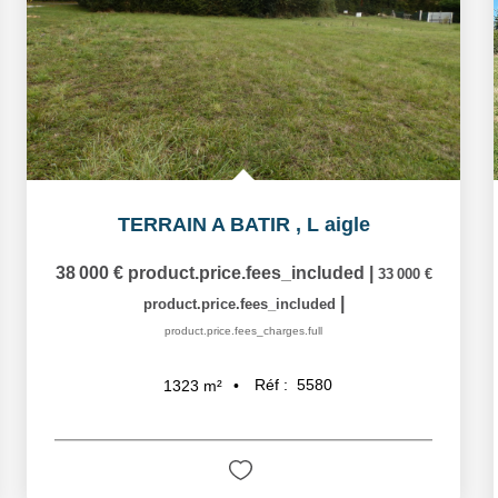
TERRAIN A BATIR
,
L aigle
38 000 €
product.price.fees_included
|
33 000 €
|
product.price.fees_included
product.price.fees_charges.full
Réf :
5580
1323
m²