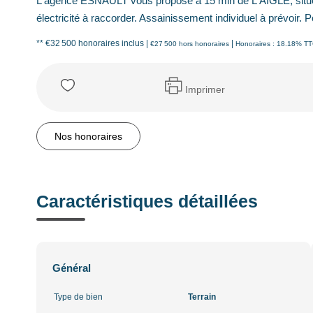
L'agence ESNAULT vous propose à 15 min de L'AIGLE, situé da
électricité à raccorder. Assainissement individuel à prévoir. P
** €32 500
honoraires inclus
|
|
€27 500
hors honoraires
Honoraires : 18.18% TTC
Imprimer
Nos honoraires
Caractéristiques détaillées
Général
Type de bien
Terrain