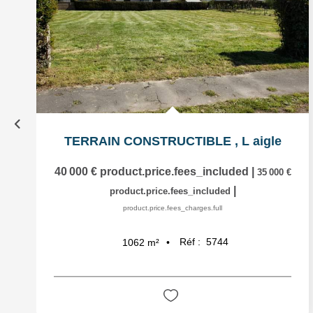
TERRAIN CONSTRUCTIBLE
,
L aigle
40 000 €
product.price.fees_included
|
35 000 €
|
product.price.fees_included
product.price.fees_charges.full
Réf :
5744
1062
m²