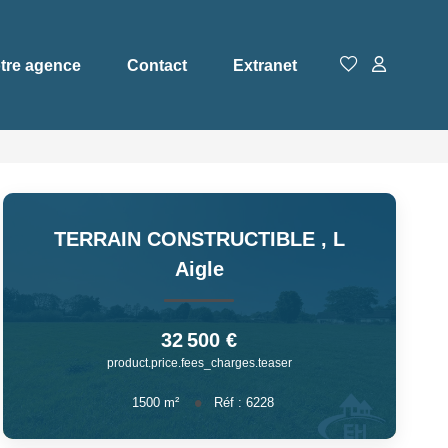
tre agence
Contact
Extranet
TERRAIN CONSTRUCTIBLE
,
L
Aigle
32 500 €
product.price.fees_charges.teaser
1500
m²
Réf :
6228