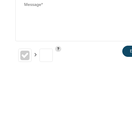
Message*
E