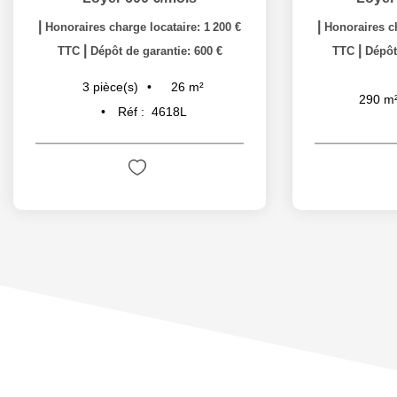
|
|
Honoraires charge locataire: 1 200 €
Honoraires ch
|
|
TTC
Dépôt de garantie: 600 €
TTC
Dépôt
26
m²
3
pièce(s)
290
m
Réf :
4618L