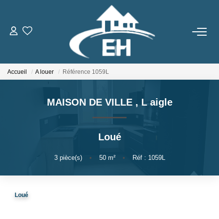
ACHETER
Accueil
A louer
Référence 1059L
LOUER
MAISON DE VILLE
,
L aigle
Nos Biens
Gestion Locative
Loué
ESTIMER
3
pièce(s)
•
50
m²
•
Réf : 1059L
NOTRE AGENCE
Loué
Qui Sommes-Nous