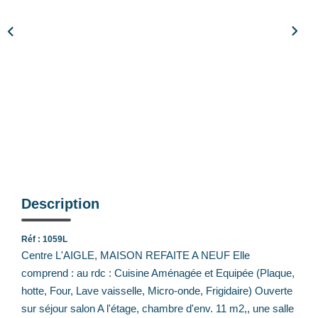
Notre Équipe
Nos Actualités
Avis Clients
CONTACT
EXTRANET
Description
Réf : 1059L
Centre L'AIGLE, MAISON REFAITE A NEUF Elle
comprend : au rdc : Cuisine Aménagée et Equipée (Plaque,
hotte, Four, Lave vaisselle, Micro-onde, Frigidaire) Ouverte
sur séjour salon A l'étage, chambre d'env. 11 m2,, une salle