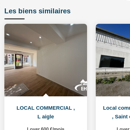
Les biens similaires
LOCAL COMMERCIAL
,
L aigle
,
Saint 
Loyer 600 €/mois
Loyer