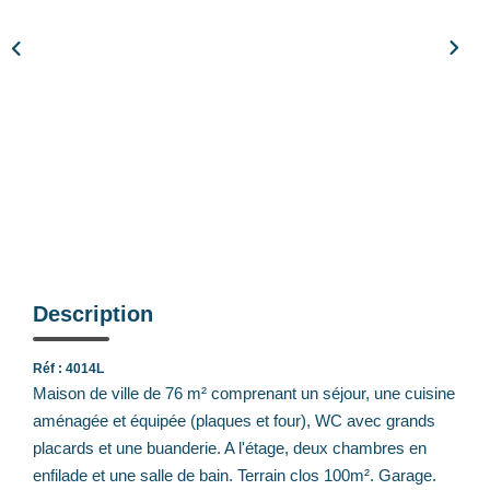
Notre Équipe
Nos Actualités
Avis Clients
CONTACT
EXTRANET
Description
Réf : 4014L
Maison de ville de 76 m² comprenant un séjour, une cuisine
aménagée et équipée (plaques et four), WC avec grands
placards et une buanderie. A l'étage, deux chambres en
enfilade et une salle de bain. Terrain clos 100m². Garage.