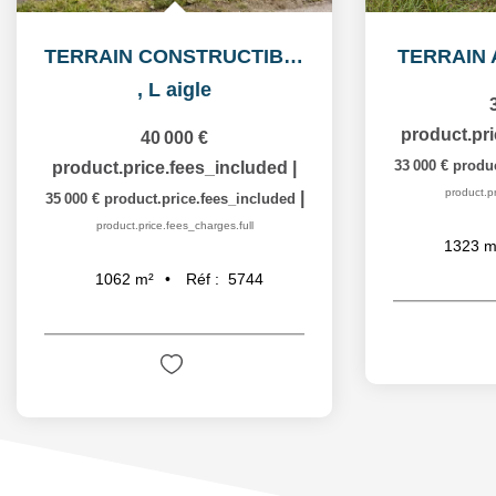
TERRAIN CONSTRUCTIBLE
TERRAIN 
,
L aigle
product.pr
40 000 €
33 000 €
produc
product.price.fees_included
|
product.pr
|
35 000 €
product.price.fees_included
product.price.fees_charges.full
1323
m
Réf :
5744
1062
m²