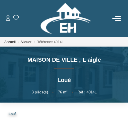
ACHETER
Accueil
A louer
Référence 4014L
LOUER
MAISON DE VILLE
,
L aigle
Nos Biens
Gestion Locative
Loué
ESTIMER
3
pièce(s)
•
76
m²
•
Réf : 4014L
NOTRE AGENCE
Loué
Qui Sommes-Nous