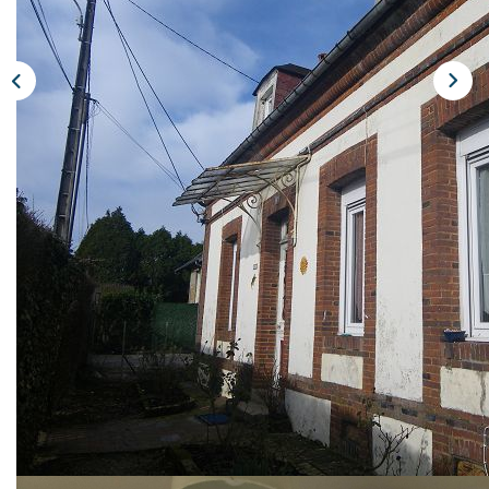
Nos Actualités
Avis Clients
CONTACT
EXTRANET
Description
Réf : 4322L
Maison de 75 m² comprenant au rez-de-chaussée entrée,
salon, séjour, cuisine aménagée et équipée, salle de bains
et WC. A l'étage un dégagement et deux chambres.