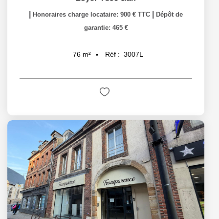
|
|
Honoraires charge locataire: 900 € TTC
Dépôt de
garantie: 465 €
Réf :
3007L
76
m²