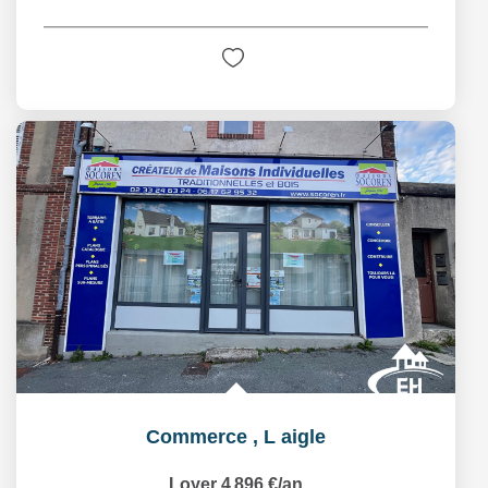
Commerce
,
L aigle
Loyer 4 896 €/an