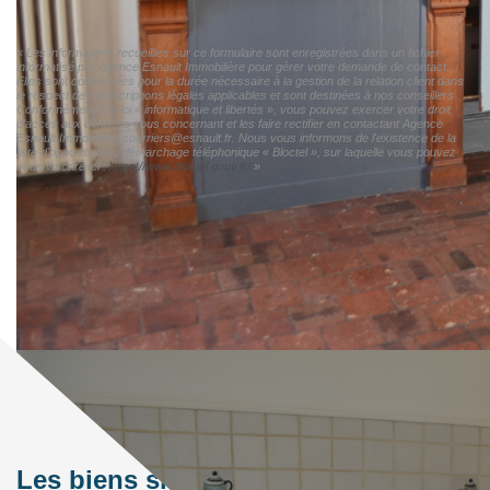
« Les informations recueillies sur ce formulaire sont enregistrées dans un fichier
informatisé par Agence Esnault Immobilière pour gérer votre demande de contact.
Elles sont conservées pour la durée nécessaire à la gestion de la relation client dans
le respect des prescriptions légales applicables et sont destinées à nos conseillers
Conformément à la loi « informatique et libertés », vous pouvez exercer votre droit
d'accès aux données vous concernant et les faire rectifier en contactant Agence
Esnault Immobilière courriers@esnault.fr. Nous vous informons de l'existence de la
liste d'opposition au démarchage téléphonique « Bloctel », sur laquelle vous pouvez
vous inscrire ici :
https://www.bloctel.gouv.fr/
»
Les biens similaires