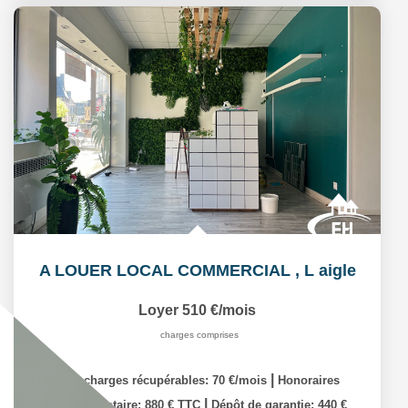
A LOUER LOCAL COMMERCIAL
,
L aigle
Loyer 510 €/mois
charges comprises
|
dont charges récupérables: 70 €/mois
Honoraires
|
charge locataire: 880 € TTC
Dépôt de garantie: 440 €