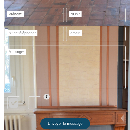
Prénom*
NOM*
N° de téléphone*
email*
Message*
Envoyer le message