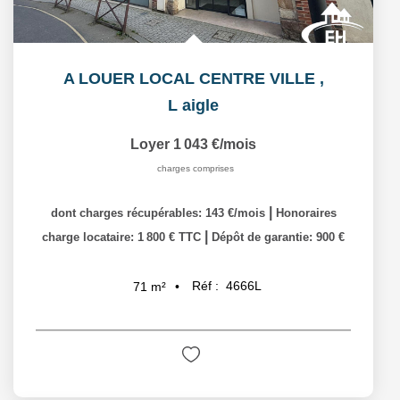
A LOUER LOCAL CENTRE VILLE
,
L aigle
Loyer 1 043 €/mois
charges comprises
|
dont charges récupérables: 143 €/mois
Honoraires
|
charge locataire: 1 800 € TTC
Dépôt de garantie: 900 €
Réf :
4666L
71
m²