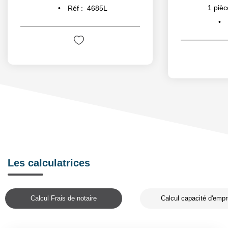
1
pièc
Réf :
4685L
Les calculatrices
Calcul Frais de notaire
Calcul capacité d'empr