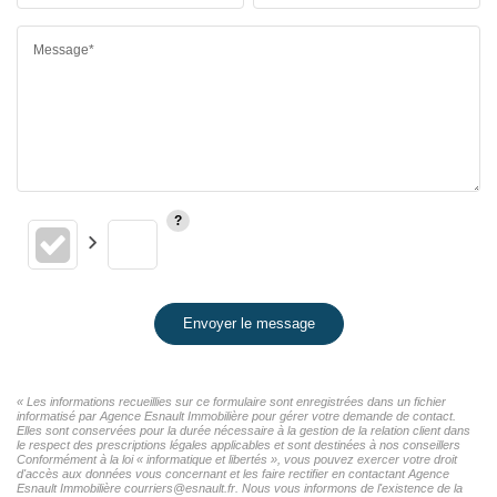
Message*
Envoyer le message
« Les informations recueillies sur ce formulaire sont enregistrées dans un fichier
informatisé par Agence Esnault Immobilière pour gérer votre demande de contact.
Elles sont conservées pour la durée nécessaire à la gestion de la relation client dans
le respect des prescriptions légales applicables et sont destinées à nos conseillers
Conformément à la loi « informatique et libertés », vous pouvez exercer votre droit
d'accès aux données vous concernant et les faire rectifier en contactant Agence
Esnault Immobilière courriers@esnault.fr. Nous vous informons de l'existence de la