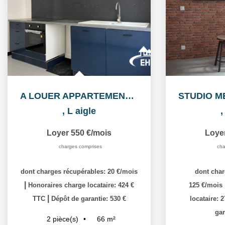
A LOUER APPARTEMENT CENTRE VILLE
,
L aigle
Loyer 550 €/mois
Loye
charges comprises
cha
dont charges récupérables: 20 €/mois
dont char
|
Honoraires charge locataire: 424 €
125 €/mois
|
TTC
Dépôt de garantie: 530 €
locataire: 
gar
66
m²
2
pièce(s)