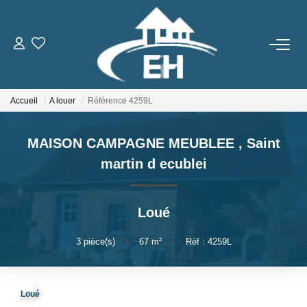
ACHETER
Accueil
A louer
Référence 4259L
LOUER
MAISON CAMPAGNE MEUBLEE
,
Saint
Nos Biens
martin d ecublei
Gestion Locative
Loué
ESTIMER
3
pièce(s)
•
67
m²
•
Réf : 4259L
NOTRE AGENCE
Qui Sommes-Nous
Loué