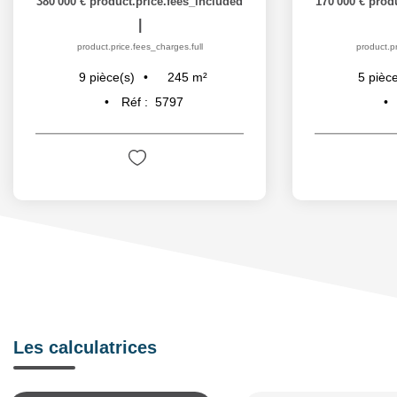
380 000 €
product.price.fees_included
170 000 €
prod
|
product.price.fees_charges.full
product.pr
245
m²
9
pièce(s)
5
pièce
Réf :
5797
Les calculatrices