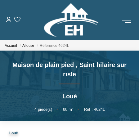
ACHETER
Accueil
A louer
Référence 4624L
LOUER
Maison de plain pied
,
Saint hilaire sur
Nos Biens
risle
Gestion Locative
Loué
ESTIMER
4
pièce(s)
•
88
m²
•
Réf : 4624L
NOTRE AGENCE
Qui Sommes-Nous
Loué