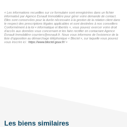
« Les informations recueillies sur ce formulaire sont enregistrées dans un fichier
informatisé par Agence Esnault Immobilière pour gérer votre demande de contact.
Elles sont conservées pour la durée nécessaire à la gestion de la relation client dans
le respect des prescriptions légales applicables et sont destinées à nos conseillers
Conformément à la loi « informatique et libertés », vous pouvez exercer votre droit
d'accès aux données vous concernant et les faire rectifier en contactant Agence
Esnault Immobilière courriers@esnault.fr. Nous vous informons de l'existence de la
liste d'opposition au démarchage téléphonique « Bloctel », sur laquelle vous pouvez
vous inscrire ici :
https://www.bloctel.gouv.fr/
»
Les biens similaires