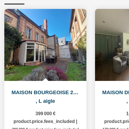
MAISON BOURGEOISE 245 M² Hab.
,
L aigle
399 000 €
1
product.price.fees_included
|
product.pr