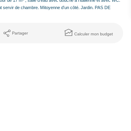
 de 17 m² , salle d'eau avec douche à l'italienne et avec WC.
nt servir de chambre. Mitoyenne d'un côté. Jardin. PAS DE
Partager
Calculer mon budget