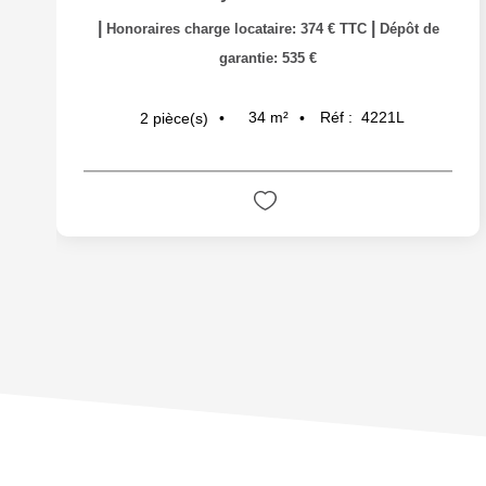
|
|
Honoraires charge locataire: 374 € TTC
Dépôt de
garantie: 535 €
34
m²
Réf :
4221L
2
pièce(s)