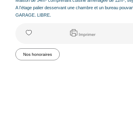
Maison de 54m² comprenant cuisine aménagée de 11m², séjour
A l'étage palier desservant une chambre et un bureau pouva
GARAGE. LIBRE.
Imprimer
Nos honoraires