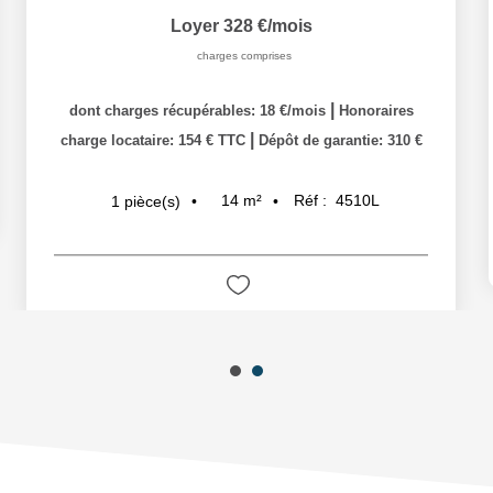
Loyer 328 €/mois
charges comprises
|
dont charges récupérables: 18 €/mois
Honoraires
|
charge locataire: 154 € TTC
Dépôt de garantie: 310 €
14
m²
Réf :
4510L
1
pièce(s)