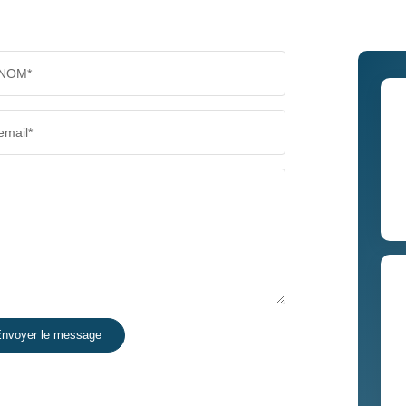
NOM*
email*
nvoyer le message