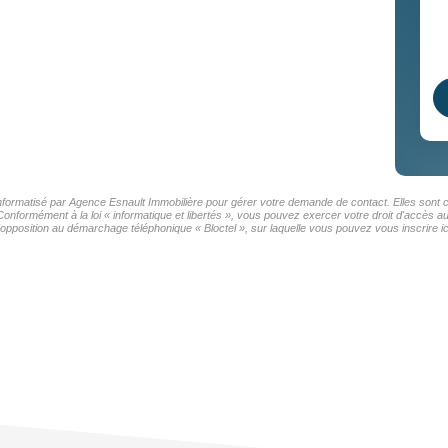
 informatisé par Agence Esnault Immobilière pour gérer votre demande de contact. Elles sont c
Conformément à la loi « informatique et libertés », vous pouvez exercer votre droit d'accès 
'opposition au démarchage téléphonique « Bloctel », sur laquelle vous pouvez vous inscrire ic