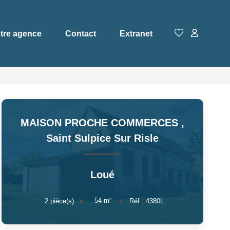
tre agence
Contact
Extranet
MAISON PROCHE COMMERCES
,
Saint Sulpice Sur Risle
Loué
54
m²
2
pièce(s)
Réf :
4380L