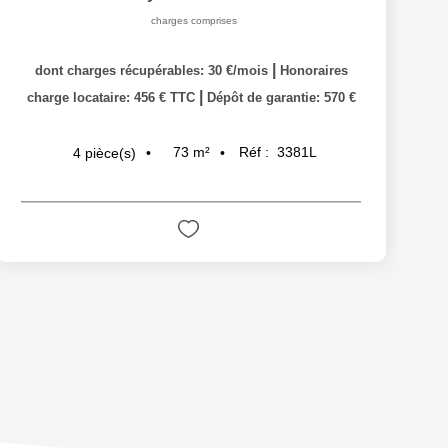
charges comprises
|
dont charges récupérables: 30 €/mois
Honoraires
|
charge locataire: 456 € TTC
Dépôt de garantie: 570 €
73
m²
Réf :
3381L
4
pièce(s)