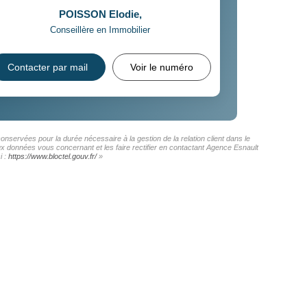
POISSON Elodie
,
Conseillère en Immobilier
Contacter par mail
Voir le numéro
onservées pour la durée nécessaire à la gestion de la relation client dans le
aux données vous concernant et les faire rectifier en contactant Agence Esnault
i :
https://www.bloctel.gouv.fr/
»