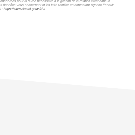
onservées pour la durée nécessaire à la gestion de la relation client dans le
aux données vous concernant et les faire rectifier en contactant Agence Esnault
i :
https://www.bloctel.gouv.fr/
»