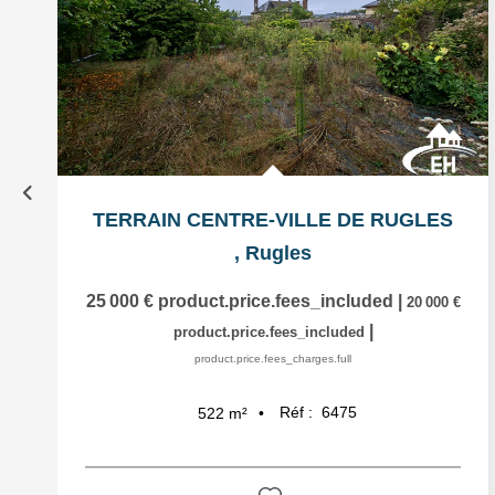
TERRAIN CENTRE-VILLE DE RUGLES
,
Rugles
25 000 €
product.price.fees_included
|
20 000 €
|
product.price.fees_included
product.price.fees_charges.full
Réf :
6475
522
m²