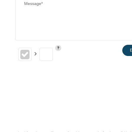
Message*
E