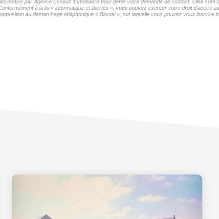
 informatisé par Agence Esnault Immobilière pour gérer votre demande de contact. Elles sont c
Conformément à la loi « informatique et libertés », vous pouvez exercer votre droit d'accès 
'opposition au démarchage téléphonique « Bloctel », sur laquelle vous pouvez vous inscrire ic