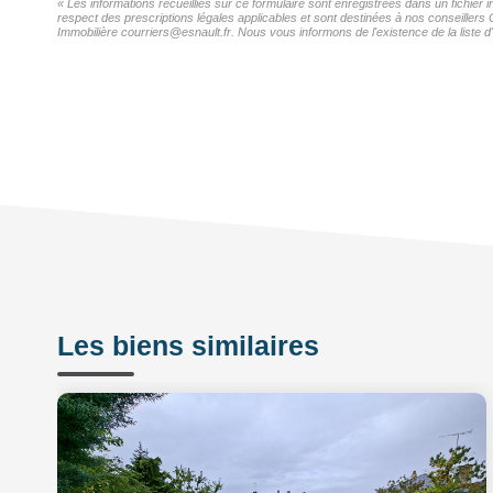
« Les informations recueillies sur ce formulaire sont enregistrées dans un fichier
respect des prescriptions légales applicables et sont destinées à nos conseillers 
Immobilière courriers@esnault.fr. Nous vous informons de l'existence de la liste d
Les biens similaires