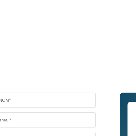
NOM*
email*