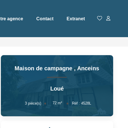
tre agence
Contact
Extranet
Maison de campagne
,
Anceins
Loué
72
m²
3
pièce(s)
Réf :
4528L