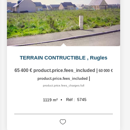
TERRAIN CONTRUCTIBLE
,
Rugles
65 400 €
product.price.fees_included
|
60 000 €
|
product.price.fees_included
product.price.fees_charges.full
Réf :
5745
1119
m²