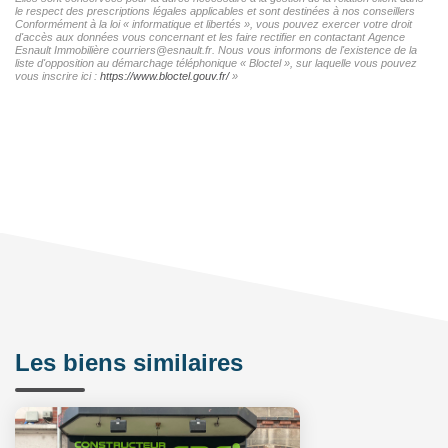
le respect des prescriptions légales applicables et sont destinées à nos conseillers
Conformément à la loi « informatique et libertés », vous pouvez exercer votre droit
d'accès aux données vous concernant et les faire rectifier en contactant Agence
Esnault Immobilière courriers@esnault.fr. Nous vous informons de l'existence de la
liste d'opposition au démarchage téléphonique « Bloctel », sur laquelle vous pouvez
vous inscrire ici :
https://www.bloctel.gouv.fr/
»
Les biens similaires