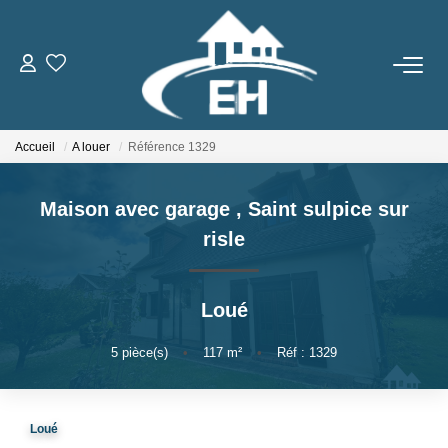
ACHETER
Accueil
A louer
Référence 1329
LOUER
Maison avec garage
,
Saint sulpice sur
Nos Biens
risle
Gestion Locative
Loué
ESTIMER
5
pièce(s)
•
117
m²
•
Réf : 1329
NOTRE AGENCE
Qui Sommes-Nous
Loué