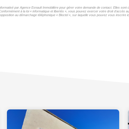
 informatisé par Agence Esnault Immobilière pour gérer votre demande de contact. Elles sont c
Conformément à la loi « informatique et libertés », vous pouvez exercer votre droit d'accès 
'opposition au démarchage téléphonique « Bloctel », sur laquelle vous pouvez vous inscrire ic