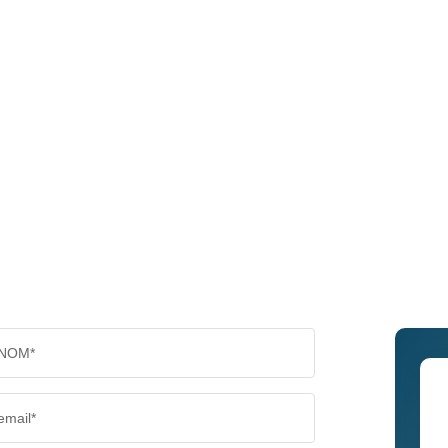
NOM*
email*