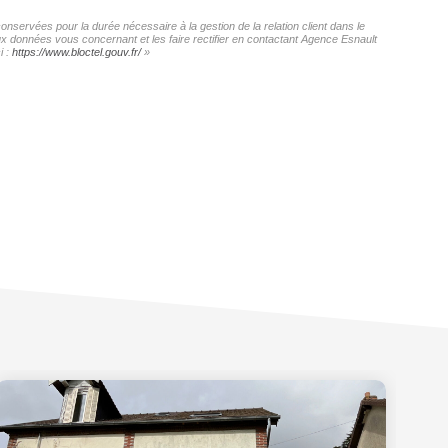
onservées pour la durée nécessaire à la gestion de la relation client dans le
aux données vous concernant et les faire rectifier en contactant Agence Esnault
i :
https://www.bloctel.gouv.fr/
»