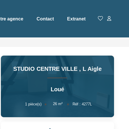
tre agence
Contact
Extranet
STUDIO CENTRE VILLE
,
L Aigle
Loué
26
m²
1
pièce(s)
Réf :
4277L