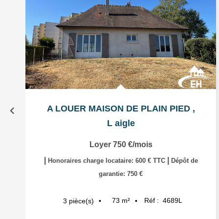
A LOUER MAISON DE PLAIN PIED
,
L aigle
Loyer 750 €/mois
|
|
Honoraires charge locataire: 600 € TTC
Dépôt de
garantie: 750 €
73
m²
Réf :
4689L
3
pièce(s)