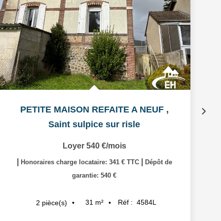
PETITE MAISON REFAITE A NEUF
,
Saint sulpice sur risle
Loyer 540 €/mois
|
|
Honoraires charge locataire: 341 € TTC
Dépôt de
garantie: 540 €
31
m²
Réf :
4584L
2
pièce(s)