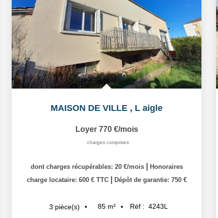
MAISON DE VILLE
,
L aigle
Loyer 770 €/mois
charges comprises
|
dont charges récupérables: 20 €/mois
Honoraires
|
charge locataire: 600 € TTC
Dépôt de garantie: 750 €
85
m²
Réf :
4243L
3
pièce(s)