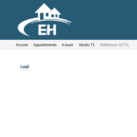
Accueil
Appartements
A louer
Studio T1
Référence 4277L
Loué