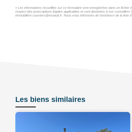
« Les informations recueillies sur ce formulaire sont enregistrées dans un fichier
respect des prescriptions légales applicables et sont destinées à nos conseillers 
Immobilière courriers@esnault.fr. Nous vous informons de l'existence de la liste d
Les biens similaires