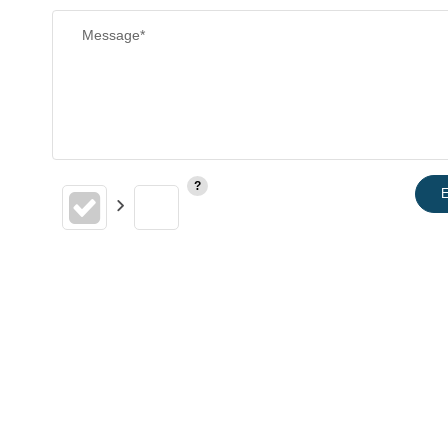
Message*
E