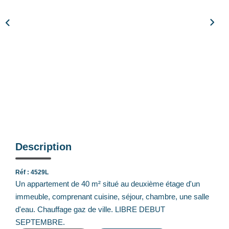
Notre Équipe
Nos Actualités
Avis Clients
CONTACT
EXTRANET
Description
Réf : 4529L
Un appartement de 40 m² situé au deuxième étage d'un
immeuble, comprenant cuisine, séjour, chambre, une salle
d'eau. Chauffage gaz de ville. LIBRE DEBUT
SEPTEMBRE.