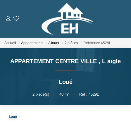
ACHETER
Accueil
Appartements
A louer
2 pièces
Référence 4529L
LOUER
APPARTEMENT CENTRE VILLE
,
L aigle
Nos Biens
Gestion Locative
Loué
ESTIMER
2
pièce(s)
•
40
m²
•
Réf : 4529L
NOTRE AGENCE
Loué
Qui Sommes-Nous