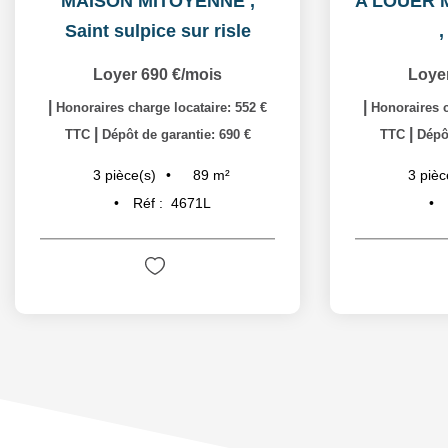
MAISON MITOYENNE
,
Saint sulpice sur risle
Loyer 690 €/mois
Loye
|
|
Honoraires charge locataire: 552 €
Honoraires c
|
|
TTC
Dépôt de garantie: 690 €
TTC
Dépôt
89
m²
3
pièce(s)
3
pièc
Réf :
4671L