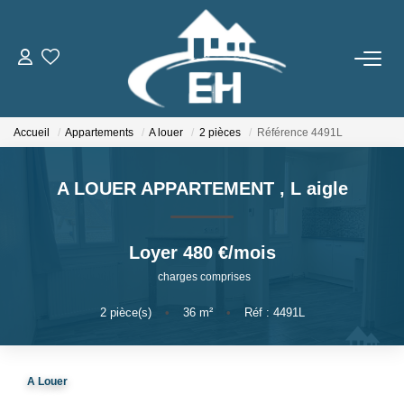
ACHETER
Accueil
Appartements
A louer
2 pièces
Référence 4491L
LOUER
A LOUER APPARTEMENT
,
L aigle
Nos Biens
Gestion Locative
Loyer 480 €/mois
charges comprises
ESTIMER
2
pièce(s)
•
36
m²
•
Réf : 4491L
NOTRE AGENCE
Qui Sommes-Nous
A Louer