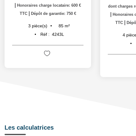
|
Honoraires charge locataire: 600 €
dont charges r
|
TTC
Dépôt de garantie: 750 €
|
Honoraires c
|
TTC
Dépôt
85
m²
3
pièce(s)
Réf :
4243L
4
pièce
Les calculatrices