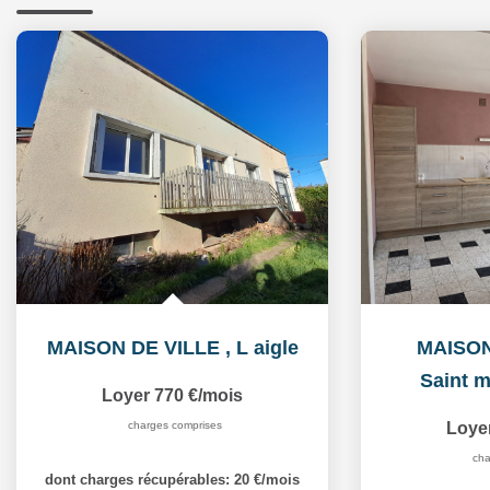
MAISON DE VILLE
,
L aigle
MAISO
Saint m
Loyer 770 €/mois
charges comprises
Loye
cha
dont charges récupérables: 20 €/mois