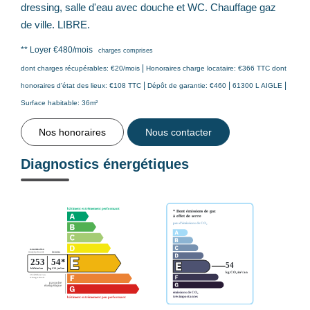
dressing, salle d'eau avec douche et WC. Chauffage gaz
de ville. LIBRE.
**
Loyer €480/mois
charges comprises
|
dont charges récupérables: €20/mois
Honoraires charge locataire: €366 TTC
dont
|
|
|
honoraires d'état des lieux: €108 TTC
Dépôt de garantie: €460
61300 L AIGLE
Surface habitable: 36m²
Nos honoraires
Nous contacter
Diagnostics énergétiques