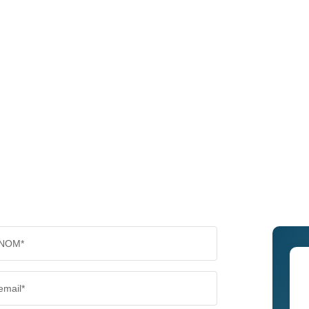
NOM*
email*