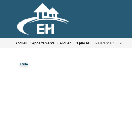
Accueil
Appartements
A louer
3 pièces
Référence 4616L
Loué