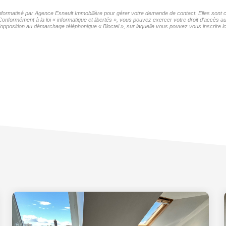
 informatisé par Agence Esnault Immobilière pour gérer votre demande de contact. Elles sont c
Conformément à la loi « informatique et libertés », vous pouvez exercer votre droit d'accès 
'opposition au démarchage téléphonique « Bloctel », sur laquelle vous pouvez vous inscrire ic