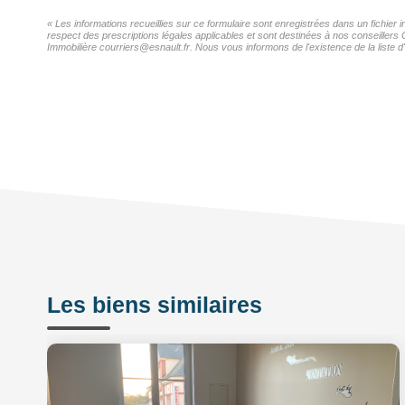
« Les informations recueillies sur ce formulaire sont enregistrées dans un fichier
respect des prescriptions légales applicables et sont destinées à nos conseillers 
Immobilière courriers@esnault.fr. Nous vous informons de l'existence de la liste d
Les biens similaires