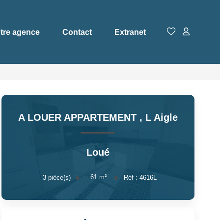
tre agence
Contact
Extranet
A LOUER APPARTEMENT
,
L Aigle
Loué
61
m²
3
pièce(s)
Réf :
4616L