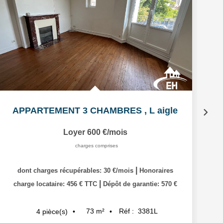
APPARTEMENT 3 CHAMBRES
,
L aigle
Loyer 600 €/mois
charges comprises
|
dont charges récupérables: 30 €/mois
Honoraires
|
charge locataire: 456 € TTC
Dépôt de garantie: 570 €
73
m²
Réf :
3381L
4
pièce(s)