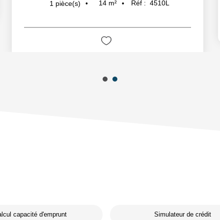
14
m²
Réf :
4510L
1
pièce(s)
lcul capacité d'emprunt
Simulateur de crédit