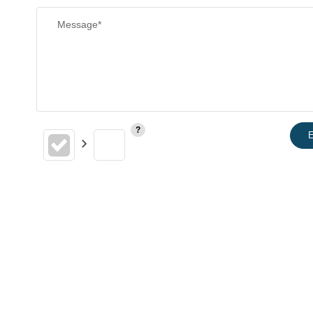
Message*
E