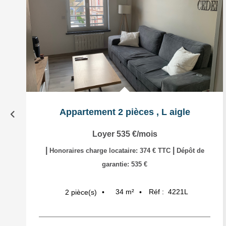
Appartement 2 pièces
,
L aigle
Loyer 535 €/mois
|
|
Honoraires charge locataire: 374 € TTC
Dépôt de
garantie: 535 €
34
m²
Réf :
4221L
2
pièce(s)