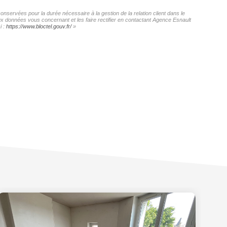
onservées pour la durée nécessaire à la gestion de la relation client dans le
aux données vous concernant et les faire rectifier en contactant Agence Esnault
i :
https://www.bloctel.gouv.fr/
»