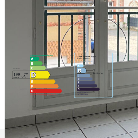
et wc. Chauffage électrique. Garage, parking et cave.
LIBRE MI JUIN.
Nos honoraires
Nous contacter
Diagnostics énergétiques
Montant estimé des dépenses annuelles d'énergie pour un
usage standard entre 1380€ et 1870€. indexées aux années
2021,2022 et 2023 (abonnement compris).