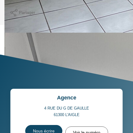
Imprimer
Partager
Calculer mon budget
Ce bien est soumis à un diagnostic ERP (État
des Risques et Pollutions). Pour en savoir plus,
rendez-vous sur
https://www.georisques.gouv.fr/
Agence
4 RUE DU G DE GAULLE
61300
L'AIGLE
Nous écrire
Voir le numéro