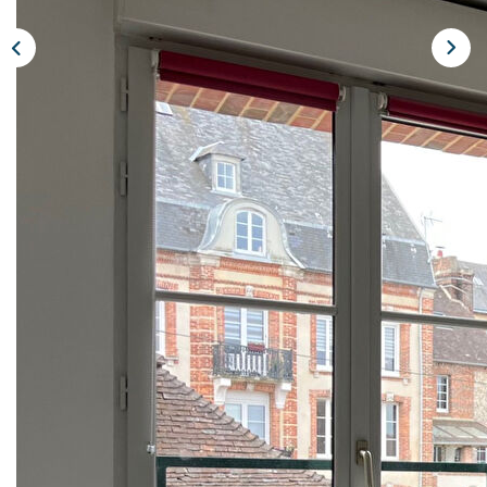
Nos Actualités
Avis Clients
CONTACT
EXTRANET
Description
Réf : 4673L
En résidence avec ascenseur, bel appartement de 70 m²
hab. situé au 2ème étage comprenant entrée avec placard,
séjour/salon de 30 m² avec balcon, cuisine aménagée et
semi-équipée (plaque de cuisson), 2 chambres, salle d'eau