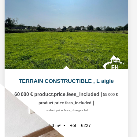
TERRAIN CONSTRUCTIBLE
,
L aigle
60 000 €
product.price.fees_included
|
55 000 €
|
product.price.fees_included
product.price.fees_charges.full
Réf :
6227
3053
m²