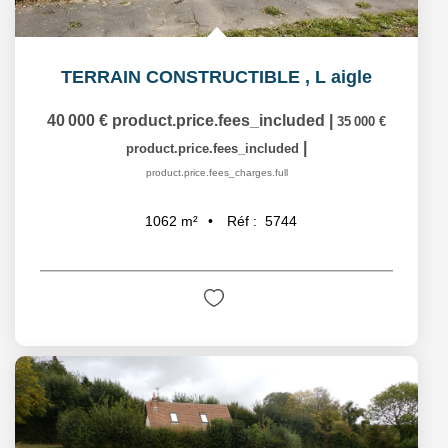
TERRAIN CONSTRUCTIBLE
,
L aigle
40 000 €
product.price.fees_included
|
35 000 €
|
product.price.fees_included
product.price.fees_charges.full
Réf :
5744
1062
m²