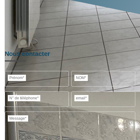
Nous contacter
Prénom*
NOM*
N° de téléphone*
email*
Message*