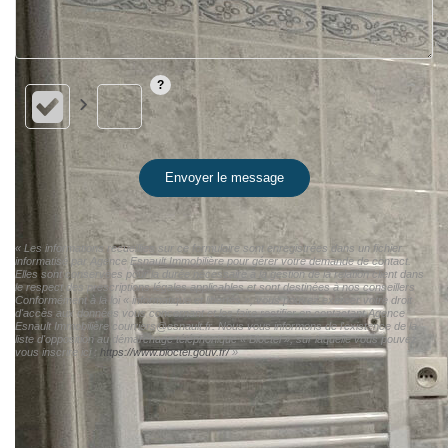
Envoyer le message
« Les informations recueillies sur ce formulaire sont enregistrées dans un fichier
informatisé par Agence Esnault Immobilière pour gérer votre demande de contact.
Elles sont conservées pour la durée nécessaire à la gestion de la relation client dans
le respect des prescriptions légales applicables et sont destinées à nos conseillers
Conformément à la loi « informatique et libertés », vous pouvez exercer votre droit
d'accès aux données vous concernant et les faire rectifier en contactant Agence
Esnault Immobilière courriers@esnault.fr. Nous vous informons de l'existence de la
liste d'opposition au démarchage téléphonique « Bloctel », sur laquelle vous pouvez
vous inscrire ici :
https://www.bloctel.gouv.fr/
»