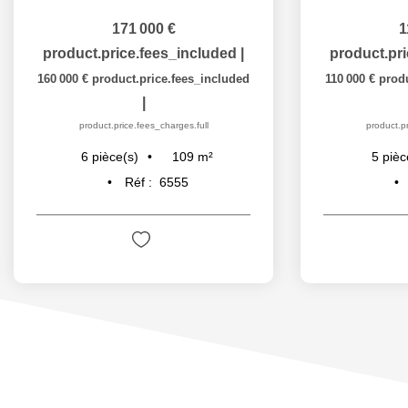
171 000 €
1
product.price.fees_included
|
product.pr
160 000 €
product.price.fees_included
110 000 €
produ
|
product.price.fees_charges.full
product.pr
109
m²
6
pièce(s)
5
pièc
Réf :
6555