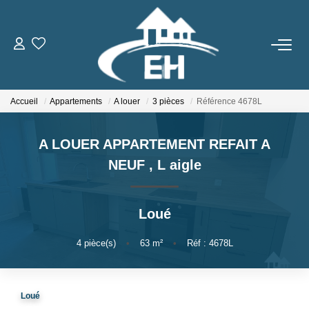
ACHETER
Accueil
Appartements
A louer
3 pièces
Référence 4678L
LOUER
A LOUER APPARTEMENT REFAIT A
Nos Biens
NEUF
,
L aigle
Gestion Locative
Loué
ESTIMER
4
pièce(s)
•
63
m²
•
Réf : 4678L
NOTRE AGENCE
Qui Sommes-Nous
Loué